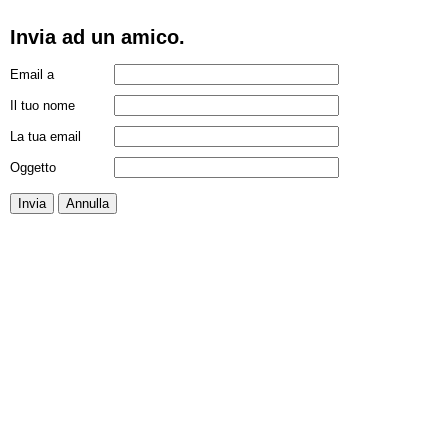
Invia ad un amico.
Email a
Il tuo nome
La tua email
Oggetto
Invia
Annulla