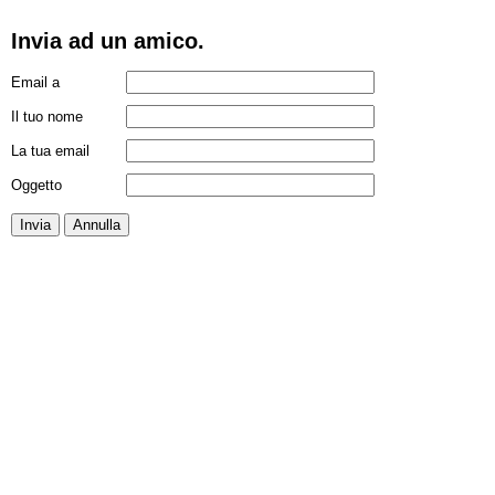
Invia ad un amico.
Email a
Il tuo nome
La tua email
Oggetto
Invia
Annulla