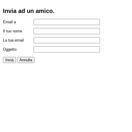
Invia ad un amico.
Email a
Il tuo nome
La tua email
Oggetto
Invia
Annulla