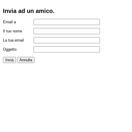
Invia ad un amico.
Email a
Il tuo nome
La tua email
Oggetto
Invia
Annulla