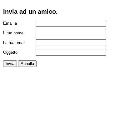
Invia ad un amico.
Email a
Il tuo nome
La tua email
Oggetto
Invia
Annulla