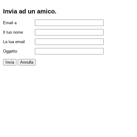
Invia ad un amico.
Email a
Il tuo nome
La tua email
Oggetto
Invia
Annulla