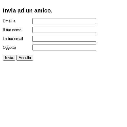
Invia ad un amico.
Email a
Il tuo nome
La tua email
Oggetto
Invia
Annulla