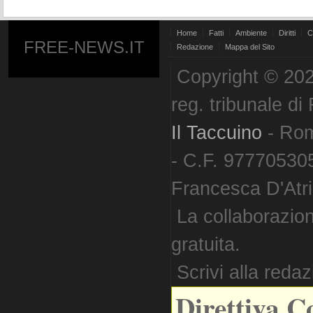
Home
Fatti
Ambiente
Diritti
C
FREE-NEWS.IT
Redazione
Mappa del Sito
Copyright © 202
reg. tribunale d
Il Taccuino
- Ro
- C.F. 977705305
Francesca D'Atri. 
La collaborazion
gratuita.
Scrivi alla reda
Direttiva C