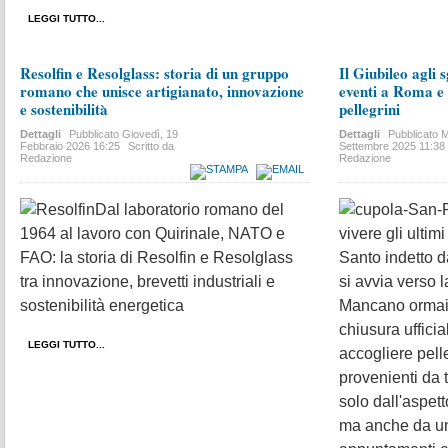
LEGGI TUTTO...
Resolfin e Resolglass: storia di un gruppo
Il Giubileo agli s
romano che unisce artigianato, innovazione
eventi a Roma e 
e sostenibilità
pellegrini
Dettagli
Pubblicato
Giovedì, 19
Dettagli
Pubblicato
M
Febbraio 2026 16:25
Scritto da
Settembre 2025 11:38
Redazione
Redazione
Dal laboratorio romano del
1964 al lavoro con Quirinale, NATO e
vivere gli ultim
FAO: la storia di Resolfin e Resolglass
Santo indetto d
tra innovazione, brevetti industriali e
si avvia verso 
sostenibilità energetica
Mancano ormai 
chiusura ufficia
LEGGI TUTTO...
accogliere pelle
provenienti da t
solo dall'aspett
ma anche da un