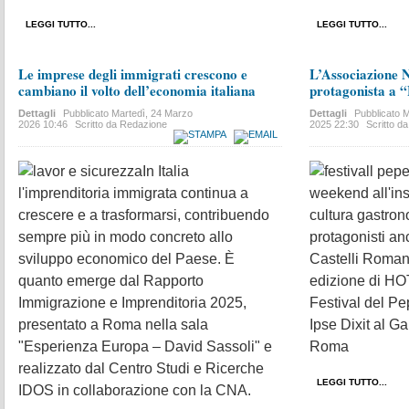
LEGGI TUTTO...
LEGGI TUTTO...
Le imprese degli immigrati crescono e
L’Associazione 
cambiano il volto dell’economia italiana
protagonista a 
Dettagli
Pubblicato
Martedì, 24 Marzo
Dettagli
Pubblicato
M
2026 10:46
Scritto da Redazione
2025 22:30
Scritto d
In Italia
l'imprenditoria immigrata continua a
weekend all'ins
crescere e a trasformarsi, contribuendo
cultura gastrono
sempre più in modo concreto allo
protagonisti a
sviluppo economico del Paese. È
Castelli Romani
quanto emerge dal Rapporto
edizione di HOT
Immigrazione e Imprenditoria 2025,
Festival del P
presentato a Roma nella sala
Ipse Dixit al G
"Esperienza Europa – David Sassoli" e
Roma
realizzato dal Centro Studi e Ricerche
LEGGI TUTTO...
IDOS in collaborazione con la CNA.