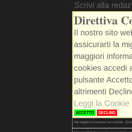
Scrivi alla reda
Direttiva C
Il nostro sito we
assicurarti la m
maggiori informa
cookies accedi a
pulsante Accetto
altrimenti Decli
Leggi la Cookie 
ACCETTO
DECLINO
Hai negato il consenso sui cookies. Que