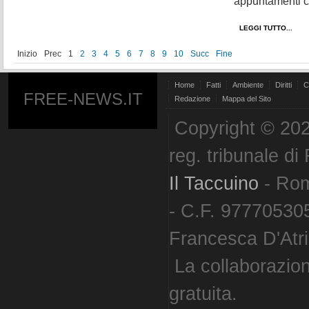
appuntamenti cult
LEGGI TUTTO...
Inizio
Prec
1
2
3
4
5
6
7
8
9
10
Succ
Fine
Home
Fatti
Ambiente
Diritti
C
FREE-NEWS.IT
Redazione
Mappa del Sito
Copyright © 202
reg. tribunale d
Il Taccuino
- Ro
- C.F. 977705305
Francesca D'Atri. 
La collaborazion
gratuita.