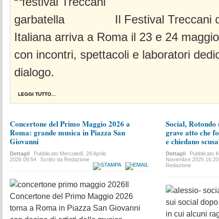
Il Festival Treccani 
Italiana arriva a Roma il 23 e 24 maggio
con incontri, spettacoli e laboratori dedi
dialogo.
LEGGI TUTTO...
Concertone del Primo Maggio 2026 a
Social, Rotondo (
Roma: grande musica in Piazza San
grave atto che f
Giovanni
e chiedano scus
Dettagli
Pubblicato
Mercoledì, 29 Aprile
Dettagli
Pubblicato
M
2026 09:54
Scritto da Redazione
Novembre 2025 16:20
Redazione
Il
Concertone del Primo Maggio 2026
sui social dopo 
torna a Roma in Piazza San Giovanni
in cui alcuni r