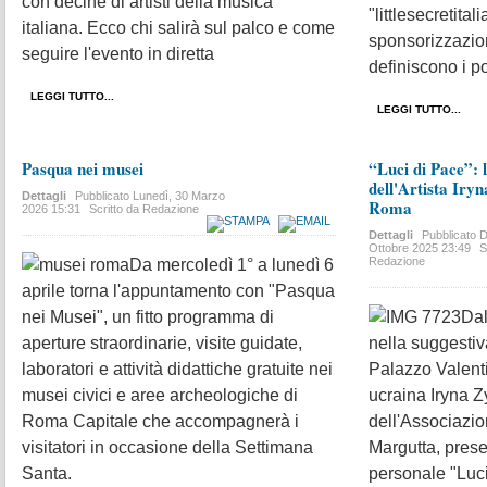
con decine di artisti della musica
"littlesecretital
italiana. Ecco chi salirà sul palco e come
sponsorizzazion
seguire l'evento in diretta
definiscono i po
LEGGI TUTTO...
LEGGI TUTTO...
Pasqua nei musei
“Luci di Pace”: 
dell'Artista Iry
Dettagli
Pubblicato
Lunedì, 30 Marzo
Roma
2026 15:31
Scritto da Redazione
Dettagli
Pubblicato
D
Ottobre 2025 23:49
S
Redazione
Da mercoledì 1° a lunedì 6
aprile torna l'appuntamento con "Pasqua
nei Musei", un fitto programma di
Dal
aperture straordinarie, visite guidate,
nella suggestiv
laboratori e attività didattiche gratuite nei
Palazzo Valenti
musei civici e aree archeologiche di
ucraina Iryna 
Roma Capitale che accompagnerà i
dell'Associazio
visitatori in occasione della Settimana
Margutta, prese
Santa.
personale "Luc