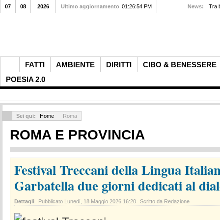
07
08
2026
Ultimo aggiornamento
01:26:54 PM
News:
Tra 
FATTI
AMBIENTE
DIRITTI
CIBO & BENESSERE
POESIA 2.0
Sei qui:
Home
Roma
ROMA E PROVINCIA
Festival Treccani della Lingua Italia
Garbatella due giorni dedicati al dia
Dettagli
Pubblicato
Lunedì, 18 Maggio 2026 16:20
Scritto da Redazione