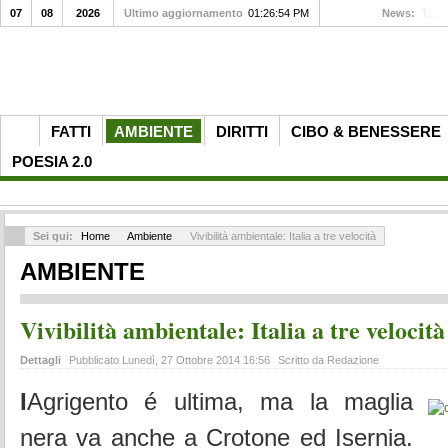
07
08
2026
Ultimo aggiornamento
01:26:54 PM
News:
Addi
FATTI
AMBIENTE
DIRITTI
CIBO & BENESSERE
POESIA 2.0
Sei qui:
Home
Ambiente
Vivibilità ambientale: Italia a tre velocità
AMBIENTE
Vivibilità ambientale: Italia a tre velocità
Dettagli
Pubblicato Lunedì, 27 Ottobre 2014 16:56
Scritto da Redazione
I
Agrigento é ultima, ma la maglia
nera va anche a Crotone ed Isernia.