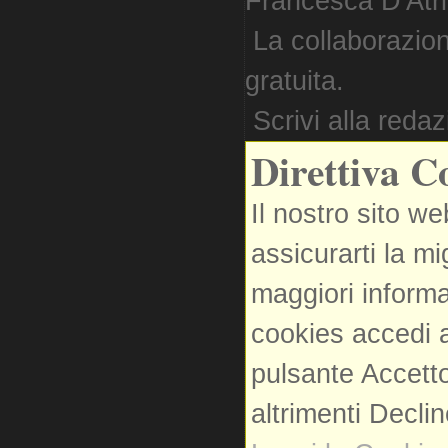
Francesca D'Atri. 
La collaborazion
gratuita.
Scrivi alla reda
Direttiva C
Il nostro sito we
assicurarti la m
maggiori informa
cookies accedi a
pulsante Accetto
altrimenti Decli