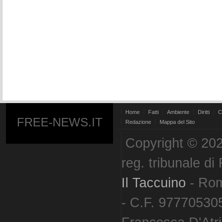
Home
Fatti
Ambiente
Diritti
C
FREE-NEWS.IT
Redazione
Mappa del Sito
Copyright © 202
reg. tribunale d
Il Taccuino
- Ro
- C.F. 977705305