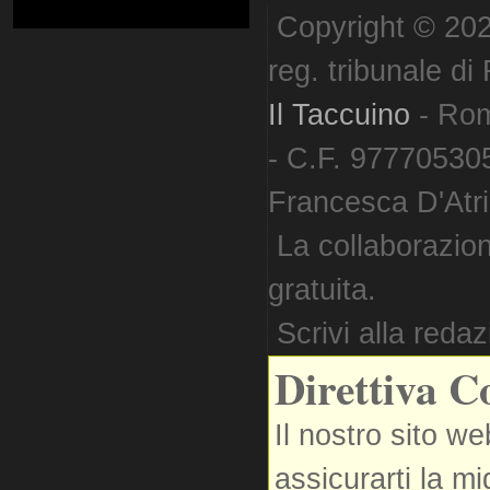
Copyright © 202
reg. tribunale d
Il Taccuino
- Ro
- C.F. 977705305
Francesca D'Atri. 
La collaborazion
gratuita.
Scrivi alla reda
Direttiva C
Il nostro sito we
assicurarti la m