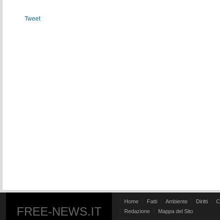
Tweet
Home
Fatti
Ambiente
Diritti
C
FREE-NEWS.IT
Redazione
Mappa del Sito