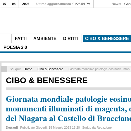
07
08
2026
Ultimo aggiornamento
01:26:54 PM
News:
Giorg
FATTI
AMBIENTE
DIRITTI
CIBO & BENESSERE
POESIA 2.0
Sei qui:
Home
Cibo & Benessere
Giornata mondiale patologie eosinofile: monum
CIBO & BENESSERE
Giornata mondiale patologie eosinof
monumenti illuminati di magenta, 
del Niagara al Castello di Braccian
Dettagli
Pubblicato Giovedì, 18 Maggio 2023 15:20
Scritto da Redazione