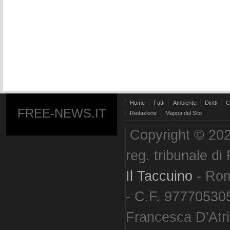
Home
Fatti
Ambiente
Diritti
C
FREE-NEWS.IT
Redazione
Mappa del Sito
Copyright © 202
reg. tribunale d
Il Taccuino
- Ro
- C.F. 977705305
Francesca D'Atri. 