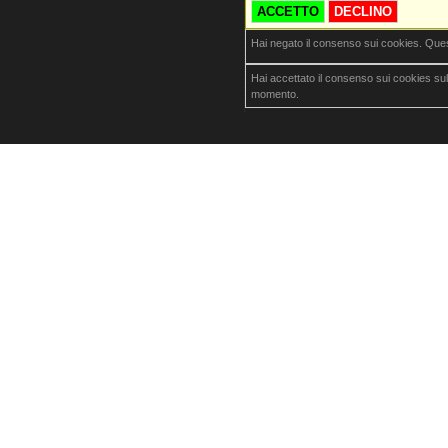
ACCETTO
DECLINO
Hai negato il consenso sui cookies. Que
Hai accettato il consenso sui cookies su
momento.