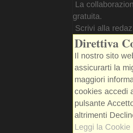
La collaborazion
gratuita.
Scrivi alla reda
Direttiva C
Il nostro sito we
assicurarti la m
maggiori informa
cookies accedi a
pulsante Accetto
altrimenti Decli
Leggi la Cookie 