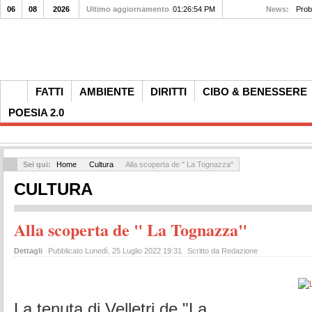
06
08
2026
Ultimo aggiornamento
01:26:54 PM
News:
Prob
FATTI
AMBIENTE
DIRITTI
CIBO & BENESSERE
POESIA 2.0
Sei qui:
Home
Cultura
Alla scoperta de " La Tognazza"
CULTURA
Alla scoperta de " La Tognazza"
Dettagli
Pubblicato Lunedì, 25 Luglio 2022 19:31
Scritto da Redazione
La tenuta di Velletri de "La