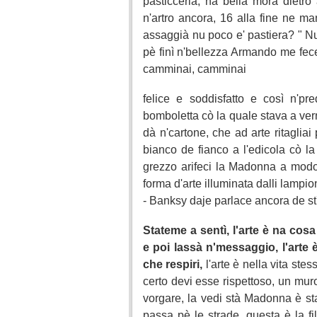
pasticceria, na bella mora diet
n'artro ancora, 16 alla fine ne ma
assaggià nu poco e' pastiera? " Nu
pè finì n'bellezza Armando me fece 
camminai, camminai
felice e soddisfatto e così n'pre
bomboletta cò la quale stava a vern
dà n'cartone, che ad arte ritagliai
bianco de fianco a l'edicola cò 
grezzo arifeci la Madonna a modo
forma d'arte illuminata dalli lampio
- Banksy daje parlace ancora de st
Stateme a sentì, l'arte è na co
e poi lassà n'messaggio, l'arte 
che respiri,
l'arte è nella vita stes
certo devi esse rispettoso, un mur
vorgare, la vedi stà Madonna è sta
passa pè le strade, questa è la f