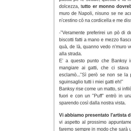
dolcezza, t
utto er monno dovre
muro de Napoli, nisuno se ne acc
n'cestino cò na cordicella e me dis
-"Veramente preferirei un pò di do
biscotti fatti a mano e mezzo fiasco
quà, de là, quanno vedo n'muro vo
alla strada.
E' a questo punto che Banksy i
mangiare ai gatti, che ci stav
esclamò..."Sì però se non se la p
sguinsaglio tutti i miei gatti eh!"
Banksy rise come un matto, si infi
fuori e con un "Puff" entrò in 
sparendo così dalla nostra vista.
Vi abbiamo presentato l'artista d
vi aspetto al prossimo appuntame
faremo sempre in modo che sarà un