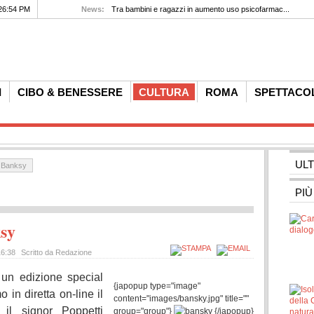
26:54 PM
News:
Tra bambini e ragazzi in aumento uso psicofarmac...
I
CIBO & BENESSERE
CULTURA
ROMA
SPETTACO
UL
a Banksy
PIÙ
ksy
16:38
Scritto da Redazione
 un edizione special
{japopup type="image"
 in diretta on-line il
content="images/bansky.jpg" title=""
, il signor Poppetti
group="group"}
{/japopup}