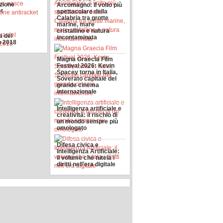
azione
Arcomagno: il volto più
et
spettacolare della
Calabria tra grotte
marine, mare
cristallino e natura
a del
incontaminata
o 2018
Magna Graecia Film
Festival 2026: Kevin
Spacey torna in Italia,
Soverato capitale del
grande cinema
internazionale
Intelligenza artificiale e
creatività: il rischio di
un mondo sempre più
omologato
Difesa civica e
Intelligenza Artificiale:
il volume che tutela i
diritti nell’era digitale