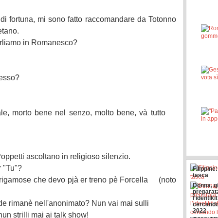
di fortuna, mi sono fatto raccomandare da Totonno
etano.
arliamo in Romanesco?
cesso?
e, morto bene nel senzo, molto bene, và tutto
ppetti ascoltano in religioso silenzio.
 "Tu"?
Filippine:
tasca
igamose che devo pjà er treno pè Forcella (noto
Donna, g
preparat
l’identiki
de rimanè nell'anonimato? Nun vai mai sulli
cercando
2022
n strilli mai ai talk show!
Cosenza