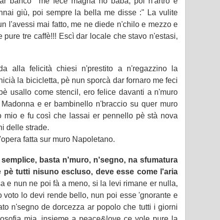
ro ar banco me fece magnà no babà, poi n'artro e
nnai giù, poi sempre la bella me disse :" La vulite
n l'avessi mai fatto, me ne diede n'chilo e mezzo e
pure tre caffè!!! Escì dar locale che stavo n'estasi,
da alla felicità chiesi n'prestito a n'regazzino la
icià la bicicletta, pè nun sporcà dar fornaro me feci
 pè usallo come stencil, ero felice davanti a n'muro
la Madonna e er bambinello n'braccio su quer muro
 mio e fu così che lassai er pennello pè stà nova
ni delle strade.
'opera fatta sur muro Napoletano.
sa semplice, basta n'muro, n'segno, na sfumatura
è pè tutti nisuno escluso, deve esse come l'aria
sa e nun ne poi fà a meno, si la levi rimane er nulla,
o voto lo devi rende bello, nun poi esse 'gnorante e
to n'segno de dorcezza ar popolo che tutti i giorni
ilosofia mia, insieme a peace&love ce vole pure la