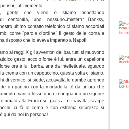
 sponsor, al momento
, gente che viene e stiamo aspettando
a di centomila, uno, nessuno..misterrrr Banksy,
ostro ultimo contatto telefonico ci siamo accordati
mbi come "parola d'ordine" il gesto delle corna e
ha risposto che lo aveva imparato a Napoli.
iamo ai raggi X gli avventori del bar, tutti si muovono
atidico gesto, eccolo forse è lui, entra un capellone
orse ora è lui, barba, aria da intellettuale, sguardo
lla crema con un cappuccino, questa volta ci siamo,
chi di vernice, si siede, accavalla le gambe aprendo
iede un panino con la mortadella...è da un'ora che
ntamento manco fosse uno di noi quando un signore
 profumato alla Francese, giacca e cravatta, scarpe
 occhi, ci fà le corna e con estrema sicurezza si
è qui da noi in persona!