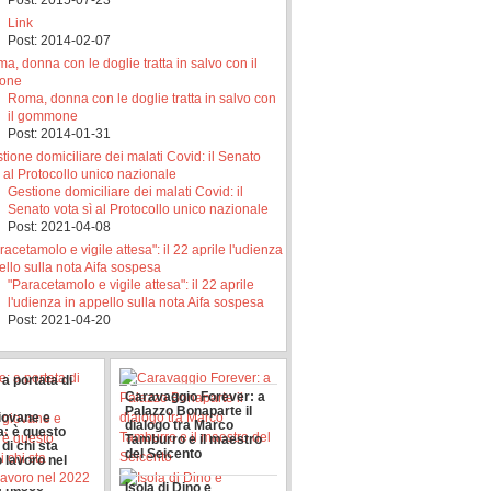
Post: 2015-07-23
Link
Post: 2014-02-07
Roma, donna con le doglie tratta in salvo con
il gommone
Post: 2014-01-31
Gestione domiciliare dei malati Covid: il
Senato vota sì al Protocollo unico nazionale
Post: 2021-04-08
"Paracetamolo e vigile attesa": il 22 aprile
l'udienza in appello sulla nota Aifa sospesa
Post: 2021-04-20
 a portata di
Caravaggio Forever: a
Palazzo Bonaparte il
iovane e
dialogo tra Marco
a: è questo
Tamburro e il maestro
t di chi sta
del Seicento
 lavoro nel
: nasce
Isola di Dino e