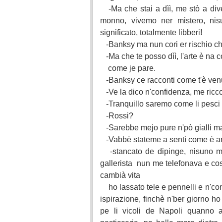
-Ma che stai a dìì, me stò a dive
monno, vivemo ner mistero, nisun
significato, totalmente libberi!
-Banksy ma nun cori er rischio ch
-Ma che te posso dìì, l'arte è na 
come je pare.
-Banksy ce racconti come t'è venut
-Ve la dico n'confidenza, me ric
-Tranquillo saremo come li pesci 
-Rossi?
-Sarebbe mejo pure n'pò gialli m
-Vabbè stateme a sentì come è ann
-stancato de dipinge, nisu
gallerista nun me telefonava e
cambià vita
ho lassato tele e pennelli e n'c
ispirazione, finchè n'ber giorno
pe li vicoli de Napoli quanno a