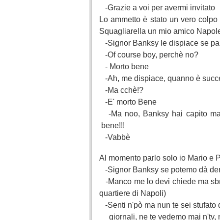
-Grazie a voi per avermi invitato
Lo ammetto è stato un vero colpo 
Squagliarella un mio amico Napol
-Signor Banksy le dispiace se p
-Of course boy, perchè no?
- Morto bene
-Ah, me dispiace, quanno è suc
-Ma cchè!?
-E' morto Bene
-Ma noo, Banksy hai capito mal
bene!!!
-Vabbè
Al momento parlo solo io Mario e Po
-Signor Banksy se potemo dà der
-Manco me lo devi chiede ma sbr
quartiere di Napoli)
-Senti n'pò ma nun te sei stufato 
giornali, ne te vedemo mai n'tv, nu