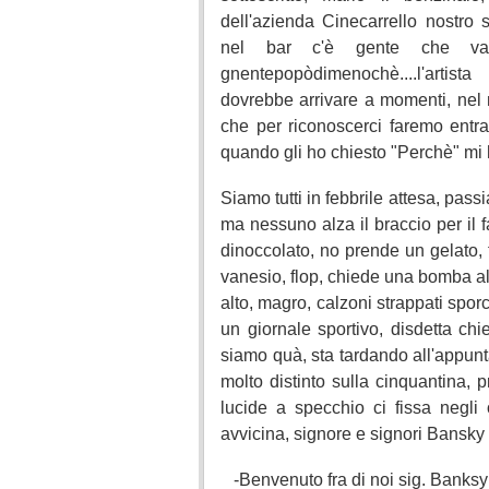
dell'azienda Cinecarrello nostro
nel bar c'è gente che va
gnentepopòdimenochè....l'artist
dovrebbe arrivare a momenti, nel n
che per riconoscerci faremo entra
quando gli ho chiesto "Perchè" mi 
Siamo tutti in febbrile attesa, pass
ma nessuno alza il braccio per il f
dinoccolato, no prende un gelato, f
vanesio, flop, chiede una bomba a
alto, magro, calzoni strappati spor
un giornale sportivo, disdetta ch
siamo quà, sta tardando all'appu
molto distinto sulla cinquantina,
lucide a specchio ci fissa negli
avvicina, signore e signori Bansky 
-Benvenuto fra di noi sig. Banksy