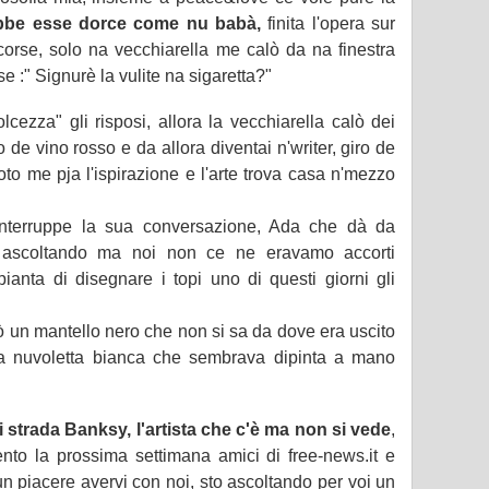
bbe esse dorce come nu babà,
finita l'opera sur
orse, solo na vecchiarella me calò da na finestra
se :" Signurè la vulite na sigaretta?"
lcezza" gli risposi, allora la vecchiarella calò dei
 de vino rosso e da allora diventai n'writer, giro de
to me pja l'ispirazione e l'arte trova casa n'mezzo
nterruppe la sua conversazione, Ada che dà da
a ascoltando ma noi non ce ne eravamo accorti
ianta di disegnare i topi uno di questi giorni gli
lò un mantello nero che non si sa da dove era uscito
una nuvoletta bianca che sembrava dipinta a mano
i strada Banksy, l'artista che c'è ma non si vede
,
nto la prossima settimana amici di free-news.it e
 piacere avervi con noi, sto ascoltando per voi un