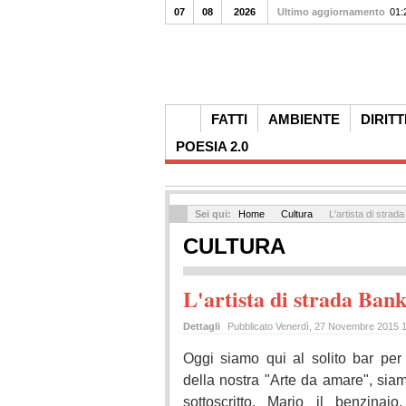
07
08
2026
Ultimo aggiornamento
01:
FATTI
AMBIENTE
DIRITT
POESIA 2.0
Sei qui:
Home
Cultura
L'artista di strad
CULTURA
L'artista di strada Ban
Dettagli
Pubblicato Venerdì, 27 Novembre 2015 
Oggi siamo qui al solito bar per
della nostra "Arte da amare", siamo
sottoscritto, Mario il benzinaio