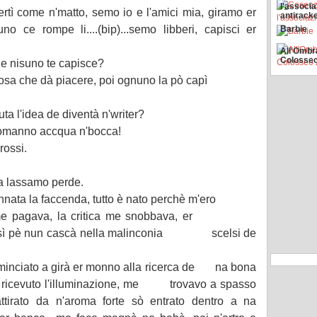
l'associ
rtì come n'matto, semo io e l'amici mia, giramo er
antirack
o ce rompe li....(bip)...semo libberi, capisci er
Barbie
All'Ombr
Colosse
e nisuno te capisce?
cosa che dà piacere, poi ognuno la pò capì
a l'idea de diventà n'writer?
comanno accqua n'bocca!
rossi.
a lassamo perde.
ata la faccenda, tutto è nato perchè m'ero
no me pagava, la critica me snobbava, er
 così pè nun cascà nella malinconia scelsi de
ominciato a girà er monno alla ricerca de na bona
 ho ricevuto l'illuminazione, me trovavo a spasso
ttirato da n'aroma forte sò entrato dentro a na