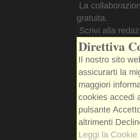
La collaborazion
gratuita.
Scrivi alla reda
Direttiva C
Il nostro sito we
assicurarti la m
maggiori informa
cookies accedi a
pulsante Accetto
altrimenti Decli
Leggi la Cookie 