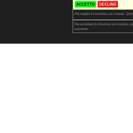
ACCETTO
DECLINO
Hai negato il consenso sui cookies. Que
Hai accettato il consenso sui cookies su
momento.