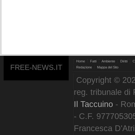
Home
Fatti
Ambiente
Diritti
C
FREE-NEWS.IT
Redazione
Mappa del Sito
Copyright © 202
reg. tribunale d
Il Taccuino
- Ro
- C.F. 977705305
Francesca D'Atri. 