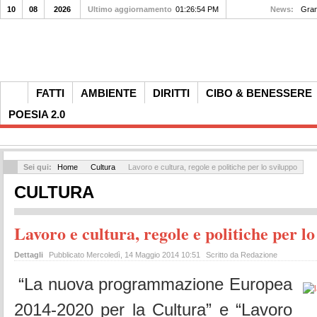
10
08
2026
Ultimo aggiornamento
01:26:54 PM
News:
Gran 
FATTI
AMBIENTE
DIRITTI
CIBO & BENESSERE
POESIA 2.0
Sei qui:
Home
Cultura
Lavoro e cultura, regole e politiche per lo sviluppo
CULTURA
Lavoro e cultura, regole e politiche per lo
Dettagli
Pubblicato Mercoledì, 14 Maggio 2014 10:51
Scritto da Redazione
“La nuova programmazione Europea
2014-2020 per la Cultura” e “Lavoro