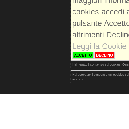
maggiori informa
cookies accedi a
pulsante Accetto
altrimenti Decli
Leggi la Cookie 
ACCETTO
DECLINO
Hai negato il consenso sui cookies. Que
Hai accettato il consenso sui cookies su
momento.