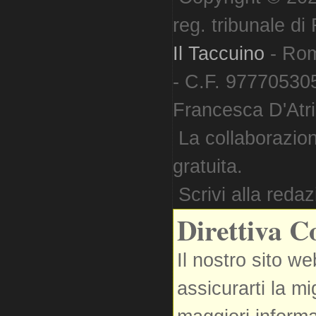
reg. tribunale d
Il Taccuino
- Ro
- C.F. 977705305
Francesca D'Atri. 
La collaborazion
gratuita.
Scrivi alla reda
Direttiva C
Il nostro sito we
assicurarti la m