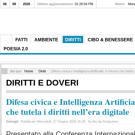
06
08
2026
Ultimo aggiornamento
01:26:54 PM
News:
Roma
FATTI
AMBIENTE
DIRITTI
CIBO & BENESSERE
POESIA 2.0
Sei qui:
Home
Diritti
Difesa civica e Intelligenza Artificiale: il volume che tutela i di
DIRITTI E DOVERI
Difesa civica e Intelligenza Artifici
che tutela i diritti nell’era digitale
Dettagli
Pubblicato Mercoledì, 17 Giugno 2026 15:28
Scritto da Redazione
Presentato alla Conferenza Internazional