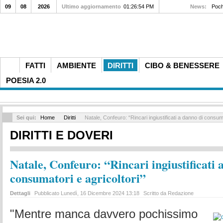
09
08
2026
Ultimo aggiornamento
01:26:54 PM
News:
Poche
FATTI
AMBIENTE
DIRITTI
CIBO & BENESSERE
POESIA 2.0
Sei qui:
Home
Diritti
Natale, Confeuro: “Rincari ingiustificati a danno di consuma
DIRITTI E DOVERI
Natale, Confeuro: “Rincari ingiustificati 
consumatori e agricoltori”
Dettagli
Pubblicato Lunedì, 16 Dicembre 2024 13:18
Scritto da Redazione
"Mentre manca davvero pochissimo