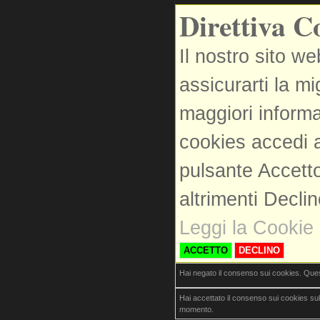
Direttiva C
Il nostro sito we
assicurarti la m
maggiori informa
cookies accedi a
pulsante Accetto
altrimenti Decli
Leggi la Cookie 
ACCETTO
DECLINO
Hai negato il consenso sui cookies. Que
Hai accettato il consenso sui cookies su
momento.