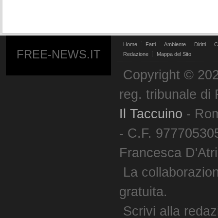
Home
Fatti
Ambiente
Diritti
C
FREE-NEWS.IT
Redazione
Mappa del Sito
Copyright © 202
reg. tribunale d
Il Taccuino
- Ro
- C.F. 977705305
Francesca D'Atri. 
La collaborazion
gratuita.
Scrivi alla reda