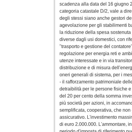
scadenza alla data del 16 giugno 20
categoria catastale D/2, vale a dir
degli stessi siano anche gestori del
agevolazione per gli stabilimenti bal
la riduzione della spesa sostenuta
diverse dagli usi domestici, con rif
"trasporto e gestione del contatore"
regolazione per energia reti e ambie
utenze interessate e in via transitori
distribuzione e di misura dell'ener
oneri generali di sistema, per i me
- il rafforzamento patrimoniale del
detraibilità per le persone fisiche e
del 20 per cento della somma invest
più società per azioni, in accomand
semplificata, cooperativa, che non 
assicurativo. L'investimento massi
di euro 2.000.000. L'ammontare, in t
periodo d'imposta di riferimento pu