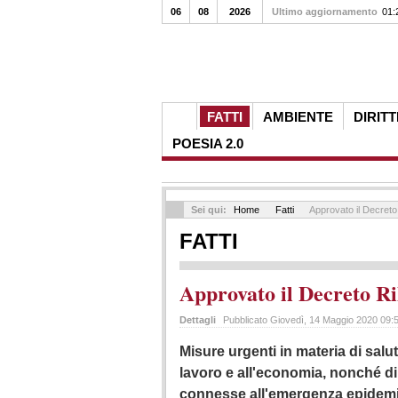
06
08
2026
Ultimo aggiornamento
01:
FATTI
AMBIENTE
DIRITT
POESIA 2.0
Sei qui:
Home
Fatti
Approvato il Decreto
FATTI
Approvato il Decreto Ri
Dettagli
Pubblicato Giovedì, 14 Maggio 2020 09:
Misure urgenti in materia di salu
lavoro e all'economia, nonché di 
connesse all'emergenza epidem