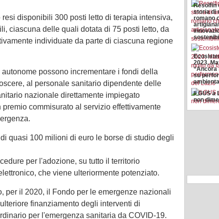
Resolfin
storia di
si disponibili 300 posti letto di terapia intensiva,
romano c
artigiana
li, ciascuna delle quali dotata di 75 posti letto, da
innovazi
sostenibi
ntivamente individuate da parte di ciascuna regione
Ecosist
2023, Ma
“Ancora 
ce autonome possono incrementare i fondi della
su perf
ambiental
noscere, al personale sanitario dipendente delle
Il GUS a 
anitario nazionale direttamente impiegato
non dime
 premio commisurato al servizio effettivamente
mergenza.
i quasi 100 milioni di euro le borse di studio degli
edure per l'adozione, su tutto il territorio
elettronico, che viene ulteriormente potenziato.
ro, per il 2020, il Fondo per le emergenze nazionali
lteriore finanziamento degli interventi di
dinario per l'emergenza sanitaria da COVID-19.