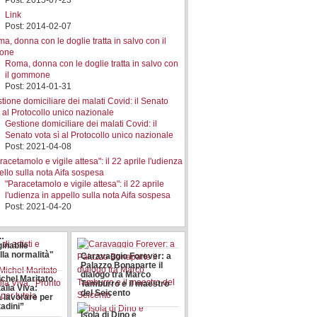
Post: 2015-07-23
Link
Post: 2014-02-07
Roma, donna con le doglie tratta in salvo con
il gommone
Post: 2014-01-31
Gestione domiciliare dei malati Covid: il
Senato vota sì al Protocollo unico nazionale
Post: 2021-04-08
"Paracetamolo e vigile attesa": il 22 aprile
l'udienza in appello sulla nota Aifa sospesa
Post: 2021-04-20
 artisti e
i:
inabile
lla normalità"
Caravaggio Forever: a
Palazzo Bonaparte il
dialogo tra Marco
chel Maritato
Tamburro e il maestro
talia Viva:
del Seicento
a lavorare per
tadini”
Isola di Dino e