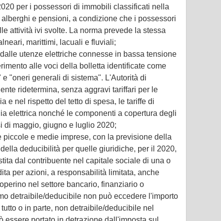
20 per i possessori di immobili classificati nella
e alberghi e pensioni, a condizione che i possessori
le attività ivi svolte. La norma prevede la stessa
neari, marittimi, lacuali e fluviali;
 dalle utenze elettriche connesse in bassa tensione
erimento alle voci della bolletta identificate come
 e "oneri generali di sistema". L'Autorità di
nte ridetermina, senza aggravi tariffari per le
a e nel rispetto del tetto di spesa, le tariffe di
gia elettrica nonché le componenti a copertura degli
si di maggio, giugno e luglio 2020;
le piccole e medie imprese, con la previsione della
 della deducibilità per quelle giuridiche, per il 2020,
ita dal contribuente nel capitale sociale di una o
ita per azioni, a responsabilità limitata, anche
operino nel settore bancario, finanziario o
mo detraibile/deducibile non può eccedere l'importo
utto o in parte, non detraibile/deducibile nel
ò essere portato in detrazione dall'imposta sul