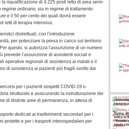
 la riqualificazione di 4.225 posti letto di area semi-
in regime ordinario, sia in regime di trattamento
cure e il 50 per cento dei quali dovrà essere
 letti di terapia intensiva.
ieristici distrettuali, con l'introduzione
nità, per potenziare la presa in carico sul territorio
 Per questo, si autorizza l'assunzione di un numero
Si prevede l'assunzione di assistenti sociali e
ali operative regionali di assistenza ai malati e il
 di assistenza ai pazienti più fragili svolto dai
percorsi per i pazienti sospetti COVID-19 o
Appello di
la strutturale e assicurando la ristrutturazione dei
scienziat
e di distinte aree di permanenza, in attesa di
"Inimmag
tornare a
Roma, Mi
sporto dedicati ai trasferimenti secondari per i
entra in I
 protette e per i trasporti interospedalieri per
“Pronto 
tutela cit