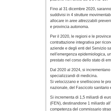
Fino al 31 dicembre 2020, saranno re
suddivisi in 4 strutture movimentabi
allocare in aree attrezzabili preve
e provincia autonoma.
Per il 2020, le regioni e le provin
contrattazione integrativa per rico
aziende e degli enti del Servizio s
nell'emergenza epidemiologica, un
prestato nel corso dello stato di e
Dal 2020 al 2024, si incrementano d
specializzandi di medicina.
Si velocizzano e snelliscono le proc
nazionale, del Fascicolo sanitario 
Si incrementa di 1,5 miliardi di eu
(FEN), destinandone 1 miliardo all'u
competenza del commissario straor