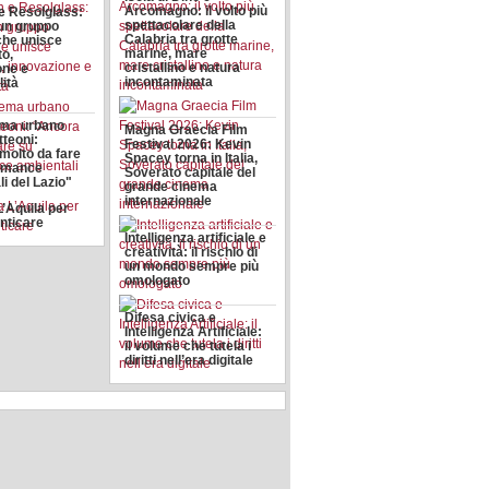
Arcomagno: il volto più
 e Resolglass:
spettacolare della
 un gruppo
Calabria tra grotte
he unisce
marine, mare
to,
cristallino e natura
one e
incontaminata
lità
ema urbano
Magna Graecia Film
tteoni:
Festival 2026: Kevin
molto da fare
Spacey torna in Italia,
ormance
Soverato capitale del
i del Lazio"
grande cinema
internazionale
L’Aquila per
nticare
Intelligenza artificiale e
creatività: il rischio di
un mondo sempre più
omologato
Difesa civica e
Intelligenza Artificiale:
il volume che tutela i
diritti nell’era digitale