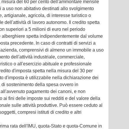
la misura del 60 per cento dell'ammontare mensile
 a uso non abitativo destinati allo svolgimento
, artigianale, agricola, di interesse turistico o
e dell'attività di lavoro autonomo. Il credito spetta
on superiori a 5 milioni di euro nel periodo
re alberghiere spetta indipendentemente dal volume
posta precedente. In caso di contratti di servizi a
 d'azienda, comprensivi di almeno un immobile a uso
ento dell'attività industriale, commerciale,
uristico o all'esercizio abituale e professionale
 credito d'imposta spetta nella misura del 30 per
ito d'imposta è utilizzabile nella dichiarazione dei
ta di sostenimento della spesa ovvero in
ll'avvenuto pagamento dei canoni, e non
 ai fini delle imposte sui redditi e del valore della
onale sulle attività produttive. Può essere ceduto al
ggetti, compresi istituti di credito e altri
prima rata dell'IMU, quota-Stato e quota-Comune in