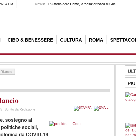
26:54 PM
News:
L'Osteria delle Dame, la 'casa' artistica di Guc...
I
CIBO & BENESSERE
CULTURA
ROMA
SPETTACO
UL
 Rilancio
PIÙ
lancio
55
Scritto da Redazione
te, sostegno al
politiche sociali,
iologica da COVID-19