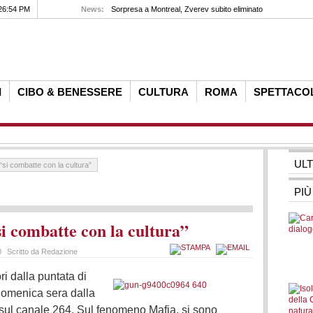
26:54 PM
News:
Sorpresa a Montreal, Zverev subito eliminato
I
CIBO & BENESSERE
CULTURA
ROMA
SPETTACO
UL
“si combatte con la cultura”
PIÙ
i combatte con la cultura”
0
Scritto da Redazione
ri dalla puntata di
 domenica sera dalla
sul canale 264. Sul fenomeno Mafia, si sono