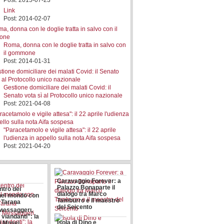
Post: 2015-07-23
Link
Post: 2014-02-07
Roma, donna con le doglie tratta in salvo con
il gommone
Post: 2014-01-31
Gestione domiciliare dei malati Covid: il
Senato vota sì al Protocollo unico nazionale
Post: 2021-04-08
"Paracetamolo e vigile attesa": il 22 aprile
l'udienza in appello sulla nota Aifa sospesa
Post: 2021-04-20
Caravaggio Forever: a
Palazzo Bonaparte il
tro dei
dialogo tra Marco
nel mondo con
Tamburro e il maestro
a Tarana
del Seicento
 Messaggeri,
 viandanti”: la
Isola di Dino e
i Musei