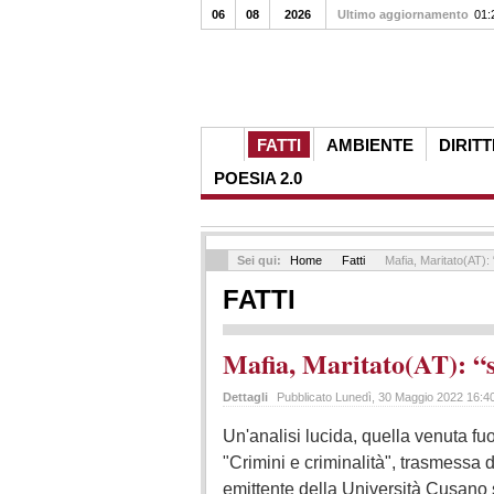
06
08
2026
Ultimo aggiornamento
01:
FATTI
AMBIENTE
DIRITT
POESIA 2.0
Sei qui:
Home
Fatti
Mafia, Maritato(AT): 
FATTI
Mafia, Maritato(AT): “s
Dettagli
Pubblicato Lunedì, 30 Maggio 2022 16:4
Un'analisi lucida, quella venuta fuo
"Crimini e criminalità", trasmessa
emittente della Università Cusano 