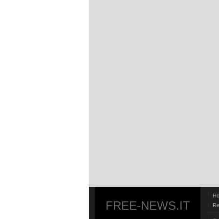
H
FREE-NEWS.IT
Re