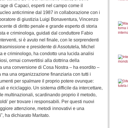
strage di Capaci, esperti nel campo come il
ucleo anticrimine dal 1987 in collaborazione con i
llaboratore di giustizia Luigi Bonaventura, Vincenzo
cente di diritto penale e grande esperto di storia
ista e criminologa, guidati dal conduttore Fabio
terventi, si è avuto nel finale, con le sorprendenti
a trasmissione e presidente di Assotutela, Michel
sta e criminologo, ha condotto una lucida analisi
osi, ormai convertitisi alla dottrina della
 a una conversione di Cosa Nostra – ha esordito –
 ma una organizzazione finanziaria con tutti i
rumenti per spalmare il proprio potere ovunque:
ali e riciclaggio. Un sistema difficile da intercettare,
lle multinazionali, scardinando proprio il metodo,
oldi' per trovare i responsabili. Per questi nuovi
giore attenzione, metodi innovativi e una
i", ha dichiarato Maritato.