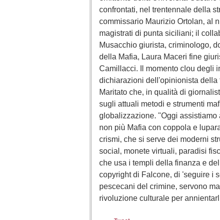
confrontati, nel trentennale della 
commissario Maurizio Ortolan, al n
magistrati di punta siciliani; il co
Musacchio giurista, criminologo, do
della Mafia, Laura Maceri fine giur
Camillacci. Il momento clou degli in
dichiarazioni dell'opinionista dell
Maritato che, in qualità di giornali
sugli attuali metodi e strumenti mafi
globalizzazione. "Oggi assistiamo
non più Mafia con coppola e lupara
crismi, che si serve dei moderni st
social, monete virtuali, paradisi fisc
che usa i templi della finanza e de
copyright di Falcone, di 'seguire i s
pescecani del crimine, servono mag
rivoluzione culturale per annientarl