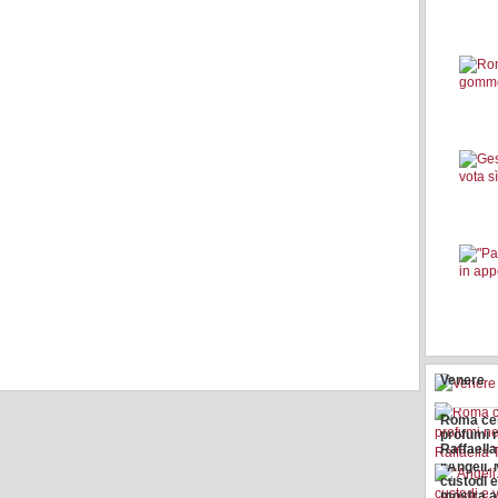
Venere
Roma cen
profumi 
Raffaell
“Angeli.
custodi e
mostra a