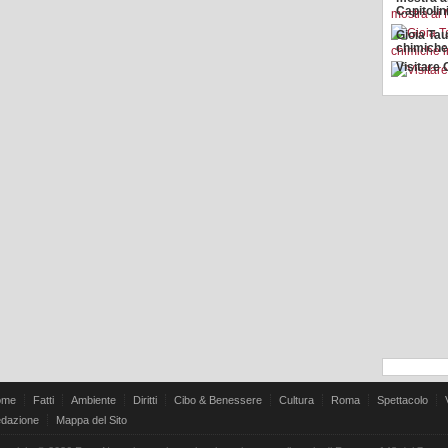
Capitolin
Gioia Tau
chimiche
Visitare
ome
Fatti
Ambiente
Diritti
Cibo & Benessere
Cultura
Roma
Spettacolo
dazione
Mappa del Sito