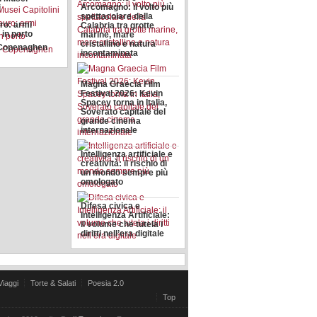
Arcomagno: il volto più
i
spettacolare della
ro: armi
Calabria tra grotte
 in porto
marine, mare
cristallino e natura
 Copenaghen
incontaminata
Magna Graecia Film
Festival 2026: Kevin
Spacey torna in Italia,
Soverato capitale del
grande cinema
internazionale
Intelligenza artificiale e
creatività: il rischio di
un mondo sempre più
omologato
Difesa civica e
Intelligenza Artificiale:
il volume che tutela i
diritti nell’era digitale
Viaggi
Torte & Salati
Poesia 2.0
Top