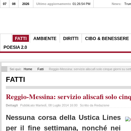
07
08
2026
Ultimo aggiornamento
Addio ad Abbe Lane, regina del cha cha cha con T...
01:26:54 PM
News:
FATTI
AMBIENTE
DIRITTI
CIBO & BENESSERE
POESIA 2.0
Sei qui:
Home
Fatti
Reggio-Messina: servizio aliscafi solo cinque giorni su set
FATTI
Reggio-Messina: servizio aliscafi solo cinq
Dettagli
Pubblicato Martedì, 08 Luglio 2014 16:00
Scritto da Redazione
Nessuna corsa della Ustica Lines
per il fine settimana, nonché nei