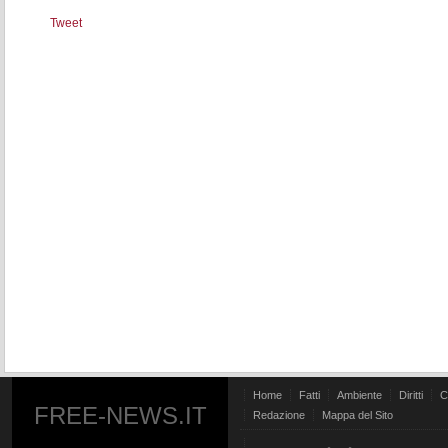
Tweet
Home
Fatti
Ambiente
Diritti
C
FREE-NEWS.IT
Redazione
Mappa del Sito