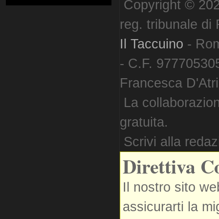
Copyright © 202
reg. tribunale d
Il Taccuino
- Ro
- C.F. 977705305
Francesca D'Atri. 
La collaborazion
gratuita.
Scrivi alla reda
Direttiva C
Il nostro sito we
assicurarti la m