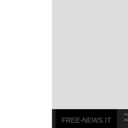
H
FREE-NEWS.IT
Re