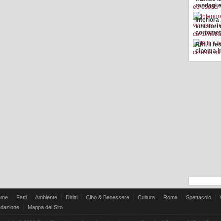
randagi e
Interiora
vincitori
cortomet
Riff, il fe
cinema i
ome
Fatti
Ambiente
Diritti
Cibo & Benessere
Cultura
Roma
Spettacolo
dazione
Mappa del Sito