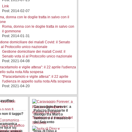
Post: 2015-07-23
Link
Post: 2014-02-07
Roma, donna con le doglie tratta in salvo con
il gommone
Post: 2014-01-31
Gestione domiciliare dei malati Covid: il
Senato vota sì al Protocollo unico nazionale
Post: 2021-04-08
"Paracetamolo e vigile attesa": il 22 aprile
l'udienza in appello sulla nota Aifa sospesa
Post: 2021-04-20
avolfiori
Caravaggio Forever: a
Palazzo Bonaparte il
o non ti taggo?
dialogo tra Marco
Tamburro e il maestro
del Seicento
 Caramanica
re luce su
Isola di Dino e
llegale animali