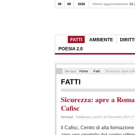
06
08
2026
Ultimo aggiornamento
01:
FATTI
AMBIENTE
DIRITT
POESIA 2.0
Sei qui:
Home
Fatti
Sicurezza: apre a Ro
FATTI
Sicurezza: apre a Roma 
Cafisc
Dettagli
Pubblicato Lunedì, 04 Dicembre 2023 1
ll Cafisc, Centro di alta formazione
apre uno sportello del centro vitti