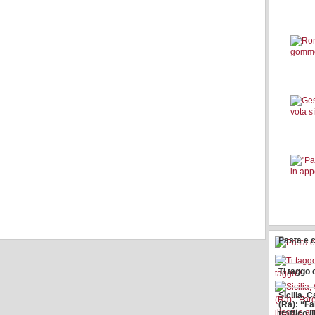
Pasta e c
Ti taggo 
Sicilia,
(Ra): “Fa
traffico i