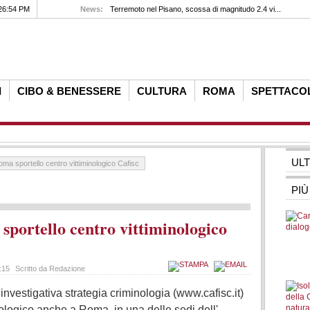
26:54 PM
News:
Terremoto nel Pisano, scossa di magnitudo 2.4 vi...
I
CIBO & BENESSERE
CULTURA
ROMA
SPETTACO
UL
ma sportello centro vittiminologico Cafisc
PIÙ
sportello centro vittiminologico
7:15
Scritto da Redazione
 investigativa strategia criminologia (www.cafisc.it)
mologico anche a Roma, in una delle sedi dell'