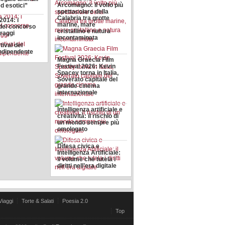
Arcomagno: il volto più
d esotici”
spettacolare della
Calabria tra grotte
 2014: i
marine, mare
 del concorso
cristallino e natura
raggi
incontaminata
stival del
ndipendente
Magna Graecia Film
Festival 2026: Kevin
Spacey torna in Italia,
Soverato capitale del
grande cinema
internazionale
Intelligenza artificiale e
creatività: il rischio di
un mondo sempre più
omologato
Difesa civica e
Intelligenza Artificiale:
il volume che tutela i
diritti nell’era digitale
Viaggi
Torte & Salati
Poesia 2.0
Top