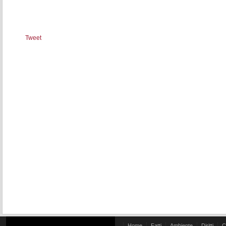
Tweet
Home
Fatti
Ambiente
Diritti
C