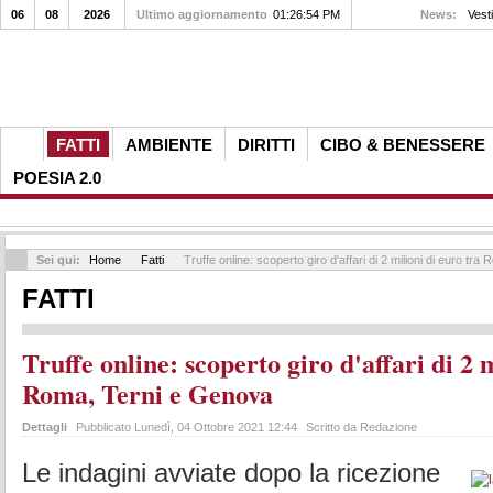
06
08
2026
Ultimo aggiornamento
01:26:54 PM
News:
Vesti
FATTI
AMBIENTE
DIRITTI
CIBO & BENESSERE
POESIA 2.0
Sei qui:
Home
Fatti
Truffe online: scoperto giro d'affari di 2 milioni di euro tr
FATTI
Truffe online: scoperto giro d'affari di 2 
Roma, Terni e Genova
Dettagli
Pubblicato Lunedì, 04 Ottobre 2021 12:44
Scritto da Redazione
Le indagini avviate dopo la ricezione