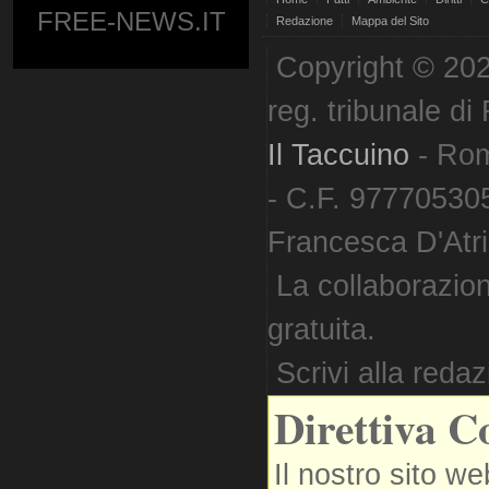
FREE-NEWS.IT
Redazione
Mappa del Sito
Copyright © 202
reg. tribunale d
Il Taccuino
- Ro
- C.F. 977705305
Francesca D'Atri. 
La collaborazion
gratuita.
Scrivi alla reda
Direttiva C
Il nostro sito we