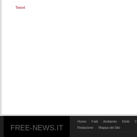
Tweet
Home
Fatti
Ambiente
Diritti
C
FREE-NEWS.IT
Redazione
Mappa del Sito