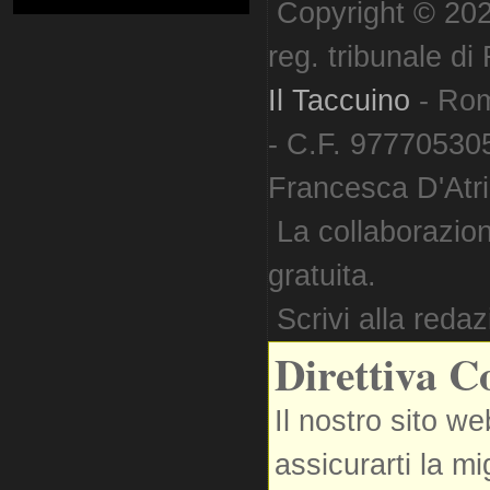
Copyright © 202
reg. tribunale d
Il Taccuino
- Ro
- C.F. 977705305
Francesca D'Atri. 
La collaborazion
gratuita.
Scrivi alla reda
Direttiva C
Il nostro sito we
assicurarti la m