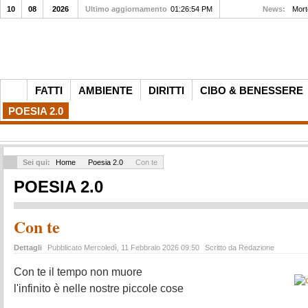
10
08
2026
Ultimo aggiornamento
01:26:54 PM
News:
Morte
FATTI
AMBIENTE
DIRITTI
CIBO & BENESSERE
POESIA 2.0
Sei qui:
Home
Poesia 2.0
Con te
POESIA 2.0
Con te
Dettagli
Pubblicato Mercoledì, 11 Febbraio 2026 09:50
Scritto da Redazione
Con te il tempo non muore
l'infinito è nelle nostre piccole cose