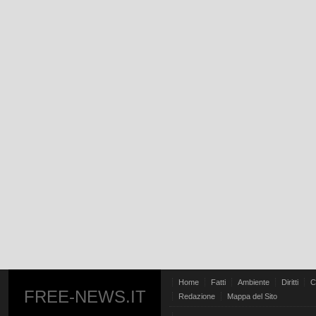
Home
Fatti
Ambiente
Diritti
C
FREE-NEWS.IT
Redazione
Mappa del Sito