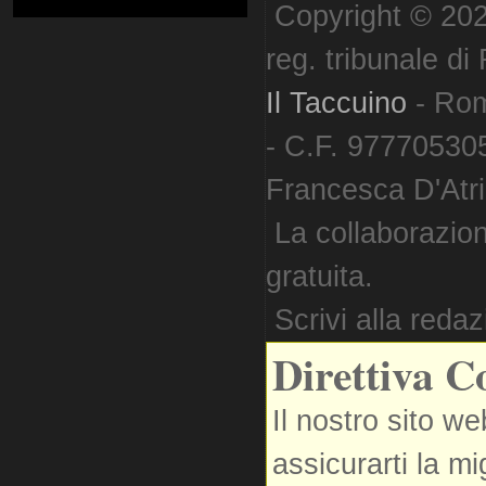
Copyright © 202
reg. tribunale d
Il Taccuino
- Ro
- C.F. 977705305
Francesca D'Atri. 
La collaborazion
gratuita.
Scrivi alla reda
Direttiva C
Il nostro sito we
assicurarti la m