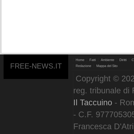
Home
Fatti
Ambiente
Diritti
C
FREE-NEWS.IT
Redazione
Mappa del Sito
Copyright © 202
reg. tribunale d
Il Taccuino
- Ro
- C.F. 977705305
Francesca D'Atri. 