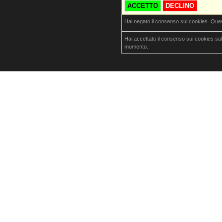
ACCETTO
DECLINO
Hai negato il consenso sui cookies. Que
Hai accettato il consenso sui cookies su
momento.