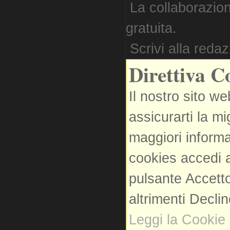
La collaborazion
gratuita.
Scrivi alla reda
Direttiva C
Il nostro sito we
assicurarti la m
maggiori informa
cookies accedi a
pulsante Accetto
altrimenti Decli
Leggi la Cookie 