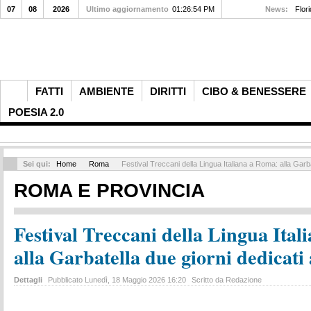
07
08
2026
Ultimo aggiornamento
01:26:54 PM
News:
Flori
FATTI
AMBIENTE
DIRITTI
CIBO & BENESSERE
POESIA 2.0
Sei qui:
Home
Roma
Festival Treccani della Lingua Italiana a Roma: alla Garbat
ROMA E PROVINCIA
Festival Treccani della Lingua Ita
alla Garbatella due giorni dedicati 
Dettagli
Pubblicato Lunedì, 18 Maggio 2026 16:20
Scritto da Redazione