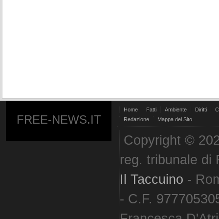
Home
Fatti
Ambiente
Diritti
C
FREE-NEWS.IT
Redazione
Mappa del Sito
Copyright © 202
reg. tribunale d
Il Taccuino
- Ro
- C.F. 977705305
Francesca D'Atri. 