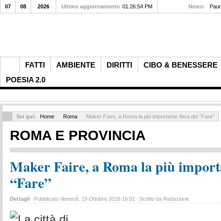
07
08
2026
Ultimo aggiornamento
01:26:54 PM
News:
Paur
FATTI
AMBIENTE
DIRITTI
CIBO & BENESSERE
POESIA 2.0
Sei qui:
Home
Roma
Maker Faire, a Roma la più importante fiera del “Fare”
ROMA E PROVINCIA
Maker Faire, a Roma la più importa
“Fare”
Dettagli
Pubblicato Venerdì, 19 Ottobre 2018 16:01
Scritto da Redazione