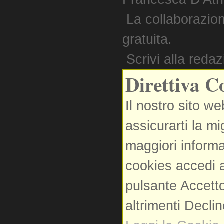
La collaborazion
gratuita.
Scrivi alla reda
Direttiva C
Il nostro sito we
assicurarti la m
maggiori informa
cookies accedi a
pulsante Accetto
altrimenti Decli