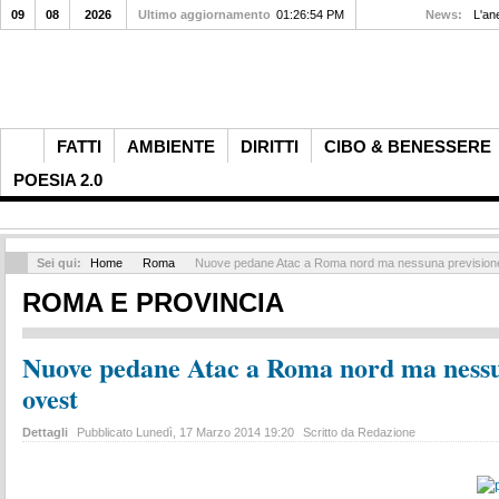
09
08
2026
Ultimo aggiornamento
01:26:54 PM
News:
L'an
FATTI
AMBIENTE
DIRITTI
CIBO & BENESSERE
POESIA 2.0
Sei qui:
Home
Roma
Nuove pedane Atac a Roma nord ma nessuna previsione
ROMA E PROVINCIA
Nuove pedane Atac a Roma nord ma nessu
ovest
Dettagli
Pubblicato Lunedì, 17 Marzo 2014 19:20
Scritto da Redazione