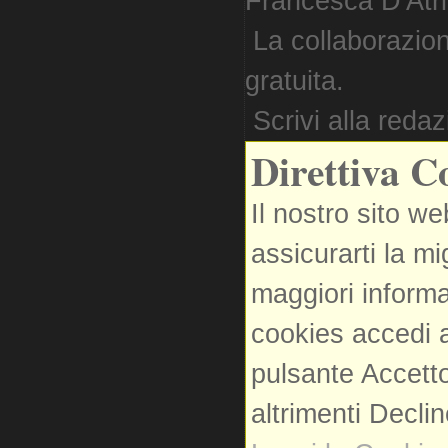
Francesca D'Atri. 
La collaborazion
gratuita.
Scrivi alla reda
Direttiva C
Il nostro sito we
assicurarti la m
maggiori informa
cookies accedi a
pulsante Accetto
altrimenti Decli