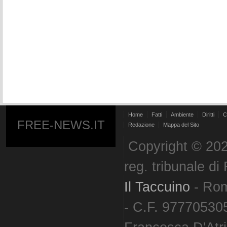
Home
Fatti
Ambiente
Diritti
C
FREE-NEWS.IT
Redazione
Mappa del Sito
Copyright © 202
reg. tribunale d
Il Taccuino
- Ro
- C.F. 977705305