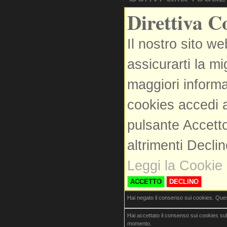
Direttiva C
Il nostro sito we
assicurarti la m
maggiori informa
cookies accedi a
pulsante Accetto
altrimenti Decli
Leggi la Cookie 
ACCETTO
DECLINO
Hai negato il consenso sui cookies. Que
Hai accettato il consenso sui cookies su
momento.