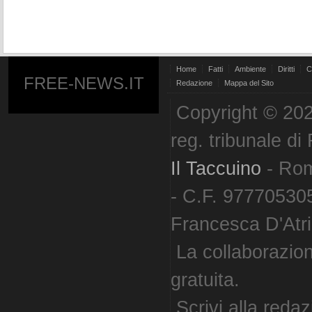
Home
Fatti
Ambiente
Diritti
C
FREE-NEWS.IT
Redazione
Mappa del Sito
Copyright © 202
reg. tribunale d
Il Taccuino
- Ro
- C.F. 977705305
Francesca D'Atri. 
La collaborazion
gratuita.
Scrivi alla reda