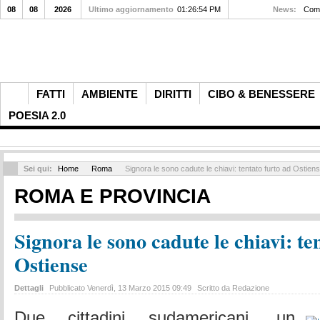
08
08
2026
Ultimo aggiornamento
01:26:54 PM
Etna, l'attore Laganà: "Bloccato a Catania
News:
FATTI
AMBIENTE
DIRITTI
CIBO & BENESSERE
POESIA 2.0
Sei qui:
Home
Roma
Signora le sono cadute le chiavi: tentato furto ad Ostien
ROMA E PROVINCIA
Signora le sono cadute le chiavi: te
Ostiense
Dettagli
Pubblicato Venerdì, 13 Marzo 2015 09:49
Scritto da Redazione
Due cittadini sudamericani, un