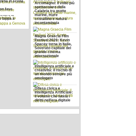
 torna in scena
Arcomagno: il volto più
spettacolare della
con fave
Calabria tra grotte
llari, la
marine, mare
a tappa a
cristallino e natura
incontaminata
Magna Graecia Film
Festival 2026: Kevin
Spacey torna in Italia,
Soverato capitale del
grande cinema
internazionale
Intelligenza artificiale e
creatività: il rischio di
un mondo sempre più
omologato
Difesa civica e
Intelligenza Artificiale:
il volume che tutela i
diritti nell’era digitale