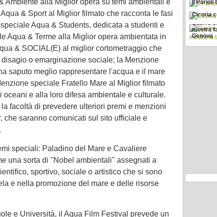
& Ambiente alla Miglior opera su temi ambientali e
Il Parioli
 Aqua & Sport al Miglior filmato che racconta le fasi
Cicoria 
Guerre ste
 speciale Aqua & Students, dedicata a studenti e
mostra f
ale Aqua & Terme alla Miglior opera ambientata in
Genova
 Aqua & SOCIAL(E) al miglior cortometraggio che
i disagio o emarginazione sociale; la Menzione
ha saputo meglio rappresentare l'acqua e il mare
Menzione speciale Fratello Mare al Miglior filmato
 oceani e alla loro difesa ambientale e culturale.
 la facoltà di prevedere ulteriori premi e menzioni
r, che saranno comunicati sul sito ufficiale e
.
mi speciali: Paladino del Mare e Cavaliere
me una sorta di "Nobel ambientali" assegnati a
ntifico, sportivo, sociale o artistico che si sono
utela e nella promozione del mare e delle risorse
ole e Università, il Aqua Film Festival prevede un