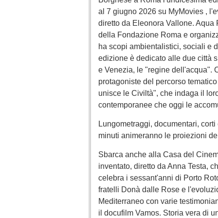
al 7 giugno 2026 su MyMovies , l'e
diretto da Eleonora Vallone. Aqua 
della Fondazione Roma e organiz
ha scopi ambientalistici, sociali e di
edizione è dedicato alle due città 
e Venezia, le "regine dell'acqua". C
protagoniste del percorso temati
unisce le Civiltà", che indaga il lo
contemporanee che oggi le accom
Lungometraggi, documentari, corti 
minuti animeranno le proiezioni del 
Sbarca anche alla Casa del Cinem
inventato, diretto da Anna Testa, c
celebra i sessant'anni di Porto Ro
fratelli Donà dalle Rose e l'evoluz
Mediterraneo con varie testimonianz
il docufilm Vamos. Storia vera di u