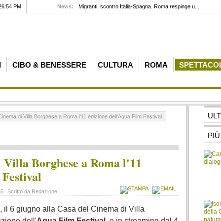
26:54 PM
News:
Migranti, scontro Italia-Spagna. Roma respinge u...
I
CIBO & BENESSERE
CULTURA
ROMA
SPETTACO
UL
Cinema di Villa Borghese a Roma l'11 edizione dell'Aqua Film Festival
PIÙ
 Villa Borghese a Roma l'11
 Festival
55
Scritto da Redazione
, il 6 giugno alla Casa del Cinema di Villa
ione dell'
Aqua Film Festival
, e in streaming dal 4