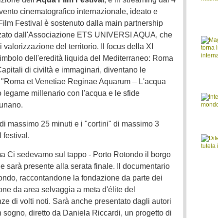
vento cinematografico internazionale, ideato e
Film Festival è sostenuto dalla main partnership
zato dall'Associazione ETS UNIVERSI AQUA, che
 valorizzazione del territorio. Il focus della XI
simbolo dell'eredità liquida del Mediterraneo: Roma
apitali di civiltà e immaginari, diventano le
co "Roma et Venetiae Reginae Aquarum – L'acqua
ro legame millenario con l'acqua e le sfide
unano.
di massimo 25 minuti e i "cortini" di massimo 3
festival.
a Ci sedevamo sul tappo - Porto Rotondo il borgo
he sarà presente alla serata finale. Il documentario
tondo, raccontandone la fondazione da parte dei
ione da area selvaggia a meta d'élite del
e di volti noti. Sarà anche presentato dagli autori
n sogno, diretto da Daniela Riccardi, un progetto di