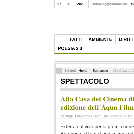
07
08
2026
Ultimo aggiornamento
01:
FATTI
AMBIENTE
DIRITT
POESIA 2.0
Sei qui:
Home
Spettacolo
Alla Casa del 
SPETTACOLO
Alla Casa del Cinema di
edizione dell'Aqua Film
Dettagli
Pubblicato Giovedì, 04 Giugno 2026 09:
Si terrà dal vivo per la premiazione
Borghese a Roma l'undicesima ediz