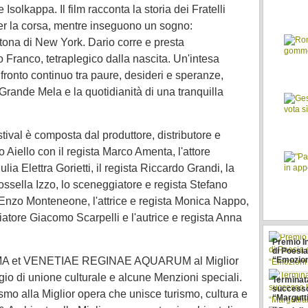
olkappa. Il film racconta la storia dei Fratelli
 per la corsa, mentre inseguono un sogno:
atona di New York. Dario corre e presta
 Franco, tetraplegico dalla nascita. Un'intesa
fronto continuo tra paure, desideri e speranze,
Grande Mela e la quotidianità di una tranquilla
tival è composta dal produttore, distributore e
 Aiello con il regista Marco Amenta, l'attore
lia Elettra Gorietti, il regista Riccardo Grandi, la
Rossella Izzo, lo sceneggiatore e regista Stefano
e Enzo Monteneone, l'attrice e regista Monica Nappo,
giatore Giacomo Scarpelli e l'autrice e regista Anna
Premio I
di Poesia
ROMA et VENETIAE REGINAE AQUARUM al Miglior
“Emozion
gio di unione culturale e alcune Menzioni speciali.
Terminat
successo
o alla Miglior opera che unisce turismo, cultura e
“Margutt