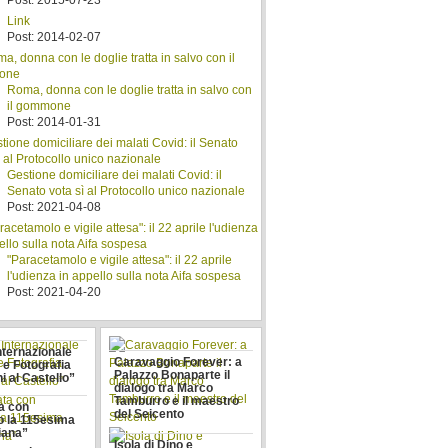
Post: 2015-07-23
Link
Post: 2014-02-07
Roma, donna con le doglie tratta in salvo con
il gommone
Post: 2014-01-31
Gestione domiciliare dei malati Covid: il
Senato vota sì al Protocollo unico nazionale
Post: 2021-04-08
"Paracetamolo e vigile attesa": il 22 aprile
l'udienza in appello sulla nota Aifa sospesa
Post: 2021-04-20
nternazionale
Caravaggio Forever: a
 e Fotografia
Palazzo Bonaparte il
i al Castello”
dialogo tra Marco
Tamburro e il maestro
a con
del Seicento
 la 115esima
iana”
Isola di Dino e