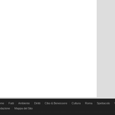
ome
Fatti
Ambiente
Diritti
Cibo & Benessere
Cultura
Roma
Spettacolo
dazione
Mappa del Sito