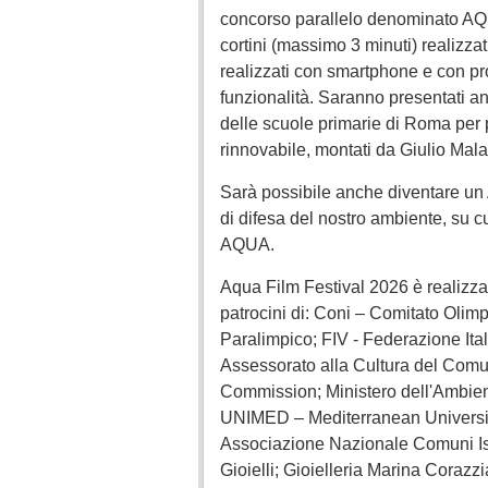
concorso parallelo denominato A
cortini (massimo 3 minuti) realizzati
realizzati con smartphone e con pro
funzionalità. Saranno presentati an
delle scuole primarie di Roma per 
rinnovabile, montati da Giulio Mala
Sarà possibile anche diventare un 
di difesa del nostro ambiente, su
AQUA.
Aqua Film Festival 2026 è realizz
patrocini di: Coni – Comitato Olimp
Paralimpico; FIV - Federazione Ita
Assessorato alla Cultura del Co
Commission; Ministero dell'Ambient
UNIMED – Mediterranean Universiti
Associazione Nazionale Comuni Iso
Gioielli; Gioielleria Marina Corazzia