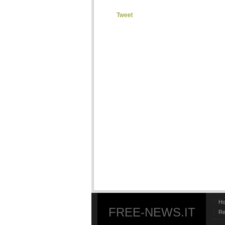
Tweet
H
FREE-NEWS.IT
Re