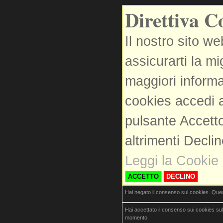
Direttiva C
Il nostro sito we
assicurarti la m
maggiori informa
cookies accedi a
pulsante Accetto
altrimenti Decli
Leggi la Cookie 
ACCETTO
DECLINO
Hai negato il consenso sui cookies. Que
Hai accettato il consenso sui cookies su
momento.