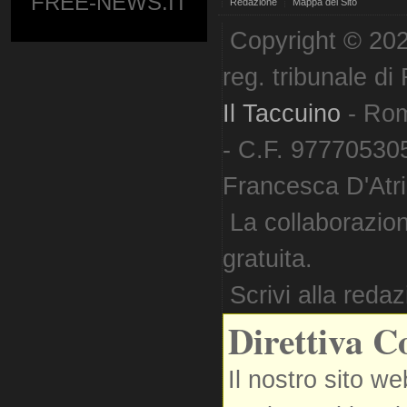
FREE-NEWS.IT
Redazione
Mappa del Sito
Copyright © 202
reg. tribunale d
Il Taccuino
- Ro
- C.F. 977705305
Francesca D'Atri. 
La collaborazion
gratuita.
Scrivi alla reda
Direttiva C
Il nostro sito we