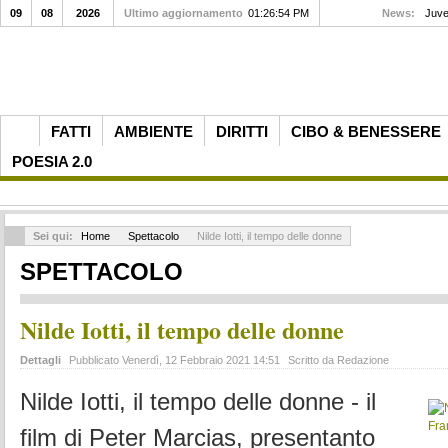
09
08
2026
Ultimo aggiornamento
01:26:54 PM
News:
Juve
FATTI
AMBIENTE
DIRITTI
CIBO & BENESSERE
POESIA 2.0
Sei qui:
Home
Spettacolo
Nilde Iotti, il tempo delle donne
SPETTACOLO
Nilde Iotti, il tempo delle donne
Dettagli
Pubblicato Venerdì, 12 Febbraio 2021 14:51
Scritto da Redazione
Nilde Iotti, il tempo delle donne - il
film di Peter Marcias, presentanto