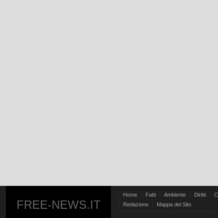
Home
Fatti
Ambiente
Diritti
C
FREE-NEWS.IT
Redazione
Mappa del Sito