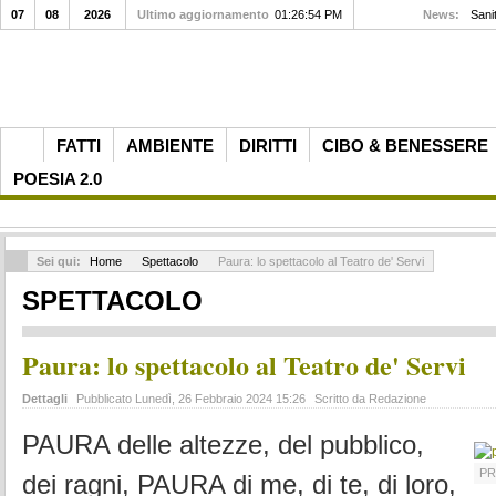
07
08
2026
Ultimo aggiornamento
01:26:54 PM
News:
Sani
FATTI
AMBIENTE
DIRITTI
CIBO & BENESSERE
POESIA 2.0
Sei qui:
Home
Spettacolo
Paura: lo spettacolo al Teatro de' Servi
SPETTACOLO
Paura: lo spettacolo al Teatro de' Servi
Dettagli
Pubblicato Lunedì, 26 Febbraio 2024 15:26
Scritto da Redazione
PAURA delle altezze, del pubblico,
PR
dei ragni, PAURA di me, di te, di loro,