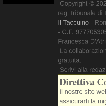
Copyright © 202
reg. tribunale d
Il Taccuino
- Ro
- C.F. 977705305
Francesca D'Atri. 
La collaborazion
gratuita.
Scrivi alla reda
Direttiva C
Il nostro sito we
assicurarti la m