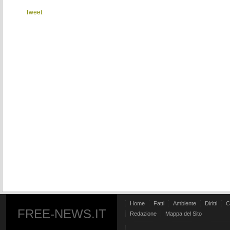
Tweet
Home
Fatti
Ambiente
Diritti
C
FREE-NEWS.IT
Redazione
Mappa del Sito