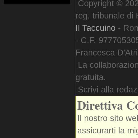
Copyright © 202
reg. tribunale d
Il Taccuino
- Ro
- C.F. 977705305
Francesca D'Atri. 
La collaborazion
gratuita.
Scrivi alla reda
Direttiva C
Il nostro sito we
assicurarti la m