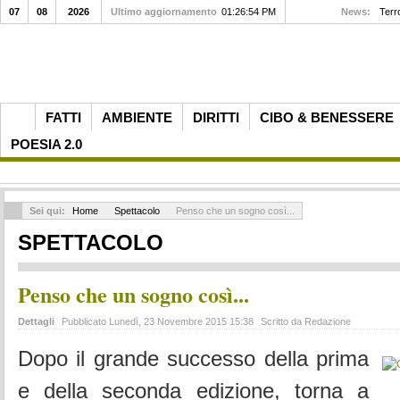
07
08
2026
Ultimo aggiornamento
01:26:54 PM
News:
Terr
FATTI
AMBIENTE
DIRITTI
CIBO & BENESSERE
POESIA 2.0
Sei qui:
Home
Spettacolo
Penso che un sogno così...
SPETTACOLO
Penso che un sogno così...
Dettagli
Pubblicato Lunedì, 23 Novembre 2015 15:38
Scritto da Redazione
Dopo il grande successo della prima
e della seconda edizione, torna a