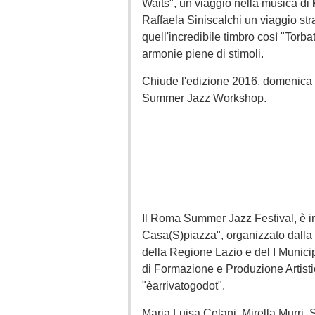
Waits", un viaggio nella musica di
Raffaela Siniscalchi un viaggio str
quell'incredibile timbro così "Torb
armonie piene di stimoli.
Chiude l'edizione 2016, domenica 4
Summer Jazz Workshop.
Il Roma Summer Jazz Festival, è ins
Casa(S)piazza", organizzato dalla 
della Regione Lazio e del I Municip
di Formazione e Produzione Artisti
"èarrivatogodot".
Maria Luisa Celani, Mirella Murri, 