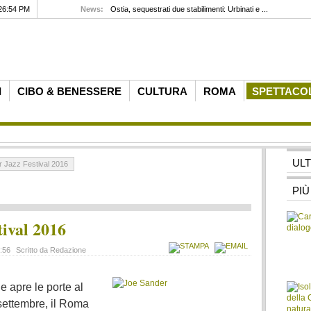
26:54 PM
News:
Ostia, sequestrati due stabilimenti: Urbinati e ...
I
CIBO & BENESSERE
CULTURA
ROMA
SPETTACO
UL
Jazz Festival 2016
PIÙ
ival 2016
7:56
Scritto da Redazione
 apre le porte al
 settembre, il Roma