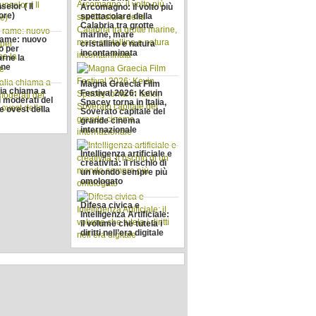
elor ( Il
Arcomagno: il volto più
ore)
spettacolare della
Calabria tra grotte
marine, mare
 rame: nuovo
cristallino e natura
o per
incontaminata
arne la
one
Magna Graecia Film
lia chiama a
Festival 2026: Kevin
i moderati del
Spacey torna in Italia,
e ovest della
Soverato capitale del
grande cinema
internazionale
Intelligenza artificiale e
creatività: il rischio di
un mondo sempre più
omologato
Difesa civica e
Intelligenza Artificiale:
il volume che tutela i
diritti nell’era digitale