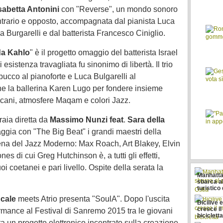
sabetta Antonini
con "Reverse", un mondo sonoro
ontrario e opposto, accompagnata dal pianista Luca
 Burgarelli e dal batterista Francesco Ciniglio.
da Kahlo
" è il progetto omaggio del batterista Israel
 esistenza travagliata fu sinonimo di libertà. Il trio
ucco al pianoforte e Luca Bulgarelli al
ne la ballerina Karen Lugo per fondere insieme
ricani, atmosfere Maqam e colori Jazz.
raia diretta da
Massimo Nunzi feat
.
Sara della
gia con "The Big Beat" i grandi maestri della
ena del Jazz Moderno: Max Roach, Art Blakey, Elvin
es di cui Greg Hutchinson è, a tutti gli effetti,
i coetanei e pari livello. Ospite della serata la
Manhatta
sbarca al
turistico 
cale
meets Atrio presenta "SoulA". Dopo l'uscita
Bicilive 
cresce il
ormance al Festival di Sanremo 2015 tra le giovani
biciclett
 un progetto elettronico incentrato sulla creazione