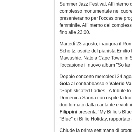
Summer Jazz Festival. All'interno d
complesso monumentale nel cuore di 
presenteranno per l'occasione proge
femminile. All'interno del complesso,
fino alle 23:00.
Martedì 23 agosto, inaugura il Ro
Scholtz, ospite del pianista Emilio
Mawushie. Nato a Cape Town, in Sud
l'occasione il nuovo album "So fa
Doppio concerto mercoledì 24 agost
Gola
al contrabbasso e
Valerio V
"Sophisticated Ladies - A tribute to
Domenica Sanna con ospite la trom
duo formato dalla cantante e violin
Filippini
presenta "My Billie's Blue
"Blue" di Billie Holiday, rapportato 
Chiude la prima settimana di prog