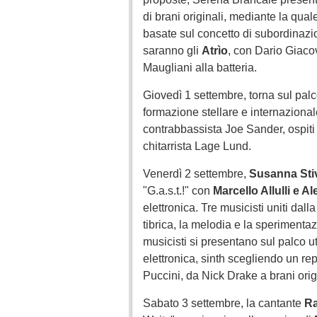
di brani originali, mediante la qual
basate sul concetto di subordinazi
saranno gli
Atrìo
, con Dario Giaco
Maugliani alla batteria.
Giovedì 1 settembre, torna sul pal
formazione stellare e internazional
contrabbassista Joe Sander, ospiti d
chitarrista Lage Lund.
Venerdì 2 settembre,
Susanna Stiv
"G.a.s.t.!" con
Marcello Allulli e A
elettronica. Tre musicisti uniti dal
tibrica, la melodia e la sperimentazi
musicisti si presentano sul palco ut
elettronica, sinth scegliendo un re
Puccini, da Nick Drake a brani origi
Sabato 3 settembre, la cantante
Ra