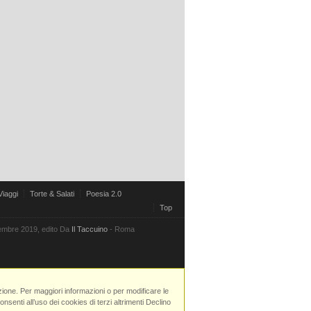
Viaggi
Torte & Salati
Poesia 2.0
Top
vembre 2019, edito Da
Il Taccuino
- Roma
azione. Per maggiori informazioni o per modificare le
senti all’uso dei cookies di terzi altrimenti Declino