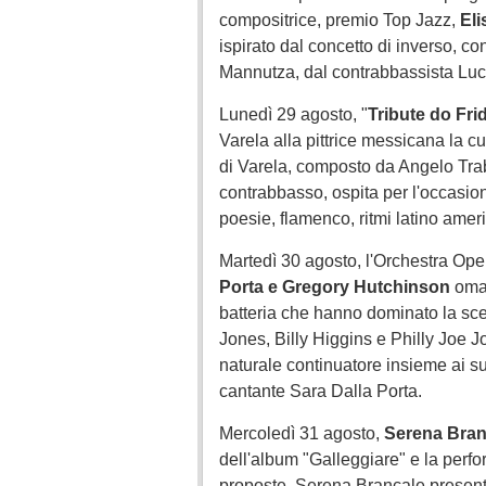
compositrice, premio Top Jazz,
Eli
ispirato dal concetto di inverso, c
Mannutza, dal contrabbassista Luca
Lunedì 29 agosto, "
Tribute do Fri
Varela alla pittrice messicana la cui
di Varela, composto da Angelo Trab
contrabbasso, ospita per l'occasio
poesie, flamenco, ritmi latino ame
Martedì 30 agosto, l'Orchestra Ope
Porta e Gregory Hutchinson
omag
batteria che hanno dominato la sc
Jones, Billy Higgins e Philly Joe Jon
naturale continuatore insieme ai suo
cantante Sara Dalla Porta.
Mercoledì 31 agosto,
Serena Bran
dell'album "Galleggiare" e la perf
proposte, Serena Brancale presenta