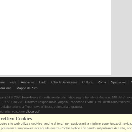
ome
Fatti
Ambiente
Diritti
Cibo & Benessere
Cultura
Roma
Spettacolo
dazione
Mappa del Sito
pyright © 2026 Free-News.it - settimanale telematico reg. tribunale di Roma n. 148 del 7 no
F. 97770530588 - Direttore responsabile: Angela Francesca D'Atri. Tutti i diritti sono riservati.
 collaborazione a Free-news e' libera, volontaria e gratuita.
rivi alla redazione
clicca qui'
.
rettiva Cookies
nostro sito web utilizza cookies, anche di terzi, per assicurarti la migliore esperienza di navig
 preferenze sui cookies accedi alla nostra Cookie Policy. Cliccando sul pulsante Accetto, accon