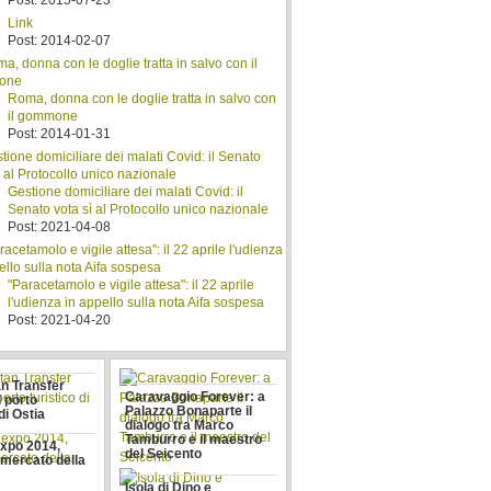
Post: 2015-07-23
Link
Post: 2014-02-07
Roma, donna con le doglie tratta in salvo con
il gommone
Post: 2014-01-31
Gestione domiciliare dei malati Covid: il
Senato vota sì al Protocollo unico nazionale
Post: 2021-04-08
"Paracetamolo e vigile attesa": il 22 aprile
l'udienza in appello sulla nota Aifa sospesa
Post: 2021-04-20
n Transfer
Caravaggio Forever: a
 porto
Palazzo Bonaparte il
di Ostia
dialogo tra Marco
Tamburro e il maestro
expo 2014,
del Seicento
 mercato della
a
Isola di Dino e