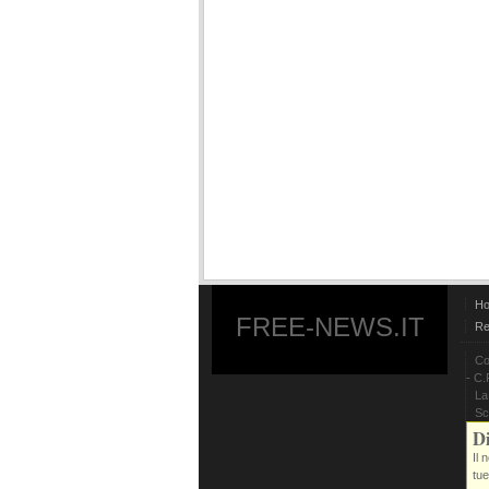
H
FREE-NEWS.IT
Re
Co
- C.
La
Sc
Di
Il 
tue