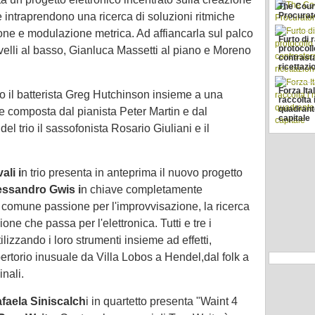
The Couns
e intraprendono una ricerca di soluzioni ritmiche
Procurat
one e modulazione metrica. Ad affiancarla sul palco
Furto di
protocoll
velli al basso, Gianluca Massetti al piano e Moreno
contrast
ricettazi
Forza Ita
co il batterista Greg Hutchinson insieme a una
raccolta 
quadrant
e composta dal pianista Peter Martin e dal
capitale
el trio il sassofonista Rosario Giuliani e il
ali i
n trio presenta in anteprima il nuovo progetto
lessandro Gwis i
n chiave completamente
la comune passione per l'improvvisazione, la ricerca
one che passa per l'elettronica. Tutti e tre i
ilizzando i loro strumenti insieme ad effetti,
pertorio inusuale da Villa Lobos a Hendel,dal folk a
nali.
faela Siniscalch
i in quartetto presenta "Waint 4