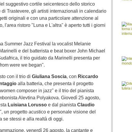
el suggestivo cortile seicentesco dello storico
Trastevere, gli artisti internazionali in calendario
tti originali e con una particolare attenzione al
 l'area ristoro "Luna e L'altra" è aperto tutti i giorni
ma Summer Jazz Festival la vocalist Melanie
 Marinelli e del batterista e beat boxer John Michael
africa, il trio guidato da Marinelli presenta per
r from were we began".
o con il trio di
Giuliana Soscia
, con
Riccardo
antaggio
alla batteria, che presenta il progetto
 women composer in jazz" e il trio del pianista
bonista Alevtina Polyakova. Giovedì 25 agosto,
ista
Luisiana Lorusso
e dal pianista
Claudio
", un progetto acustico e personale visione del
a se stessi e alla realtà di oggi.
rammazione, venerdì 26 agosto, la cantante e