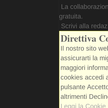
La collaborazion
gratuita.
Scrivi alla reda
Direttiva C
Il nostro sito we
assicurarti la m
maggiori informa
cookies accedi a
pulsante Accetto
altrimenti Decli
Leggi la Cookie 