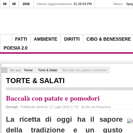
08
08
2026
Ultimo aggiornamento
01:26:54 PM
News:
Spagn
FATTI
AMBIENTE
DIRITTI
CIBO & BENESSERE
POESIA 2.0
Sei qui:
Home
Torte & Salati
Baccalà con patate e pomodori
TORTE & SALATI
Baccalà con patate e pomodori
Dettagli
Pubblicato Venerdì, 17 Luglio 2015 17:22
Scritto da Redazione
La ricetta di oggi ha il sapore
della tradizione e un gusto