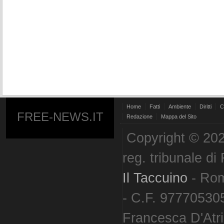
Home
Fatti
Ambiente
Diritti
C
FREE-NEWS.IT
Redazione
Mappa del Sito
Copyright © 202
reg. tribunale d
Il Taccuino
- Ro
- C.F. 977705305
Francesca D'Atri. 