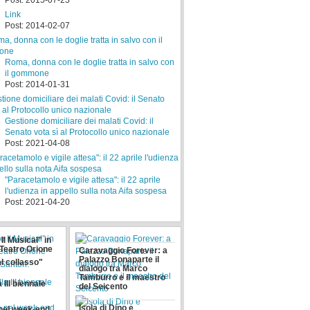
Post: 2015-07-23
Link
Post: 2014-02-07
Roma, donna con le doglie tratta in salvo con
il gommone
Post: 2014-01-31
Gestione domiciliare dei malati Covid: il
Senato vota sì al Protocollo unico nazionale
Post: 2021-04-08
"Paracetamolo e vigile attesa": il 22 aprile
l'udienza in appello sulla nota Aifa sospesa
Post: 2021-04-20
Il Musical” in
antori: "
 Teatro Orione
Caravaggio Forever: a
occorso Tor
Palazzo Bonaparte il
l collasso"
dialogo tra Marco
Tamburro e il maestro
a III biennale
del Seicento
Isola di Dino e
nel week-end