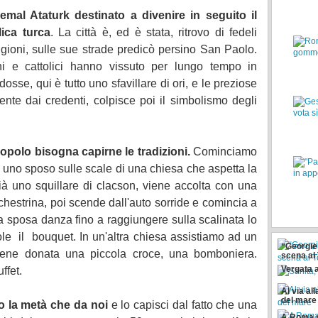
al Ataturk destinato a divenire in seguito il
ica turca
. La città è, ed è stata, ritrovo di fedeli
ligioni, sulle sue strade predicò persino San Paolo.
ni e cattolici hanno vissuto per lungo tempo in
sse, qui è tutto uno sfavillare di ori, e le preziose
te dai credenti, colpisce poi il simbolismo degli
opolo bisogna capirne le tradizioni.
Cominciamo
i uno sposo sulle scale di una chiesa che aspetta la
ià uno squillare di clacson, viene accolta con una
chestrina, poi scende dall'auto sorride e comincia a
 la sposa danza fino a raggiungere sulla scalinata lo
le il bouquet. In un'altra chiesa assistiamo ad un
“Georgie 
Sanità, S
viene donata una piccola croce, una bomboniera.
scena al
Pronto s
Vergata a
uffet.
Al via all
del mare
o la metà che da noi
e lo capisci dal fatto che una
A Roma 