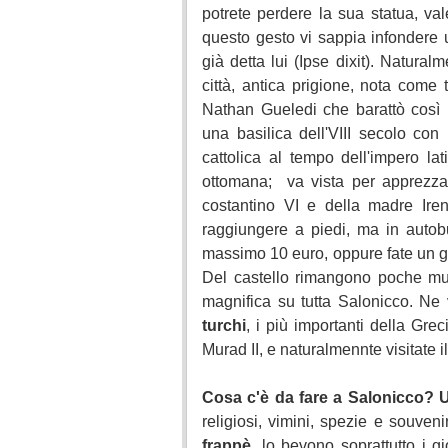
potrete perdere la sua statua, va
questo gesto vi sappia infondere 
già detta lui (Ipse dixit). Natura
città, antica prigione, nota come 
Nathan Gueledi che barattò così
una basilica dell'VIII secolo con
cattolica al tempo dell'impero l
ottomana; va vista per apprezzar
costantino VI e della madre Iren
raggiungere a piedi, ma in autobu
massimo 10 euro, oppure fate un gir
Del castello rimangono poche mu
magnifica su tutta Salonicco. Ne 
turchi
, i più importanti della Grec
Murad II, e naturalmennte visitate i
Cosa c'è da fare a Salonicco?
U
religiosi, vimini, spezie e souveni
frappè
, lo bevono soprattutto i g