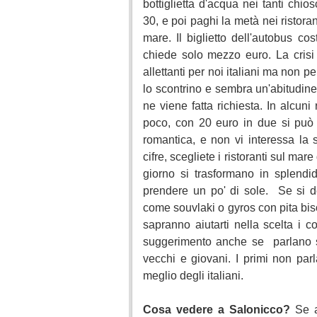
bottiglietta d'acqua nei tanti chio
30, e poi paghi la metà nei ristoran
mare. Il biglietto dell'autobus c
chiede solo mezzo euro. La crisi 
allettanti per noi italiani ma non p
lo scontrino e sembra un'abitudine
ne viene fatta richiesta. In alcuni
poco, con 20 euro in due si può
romantica, e non vi interessa la
cifre, scegliete i ristoranti sul ma
giorno si trasformano in splend
prendere un po' di sole. Se si d
come souvlaki o gyros con pita bis
sapranno aiutarti nella scelta i c
suggerimento anche se parlano so
vecchi e giovani. I primi non par
meglio degli italiani.
Cosa vedere a Salonicco?
Se a