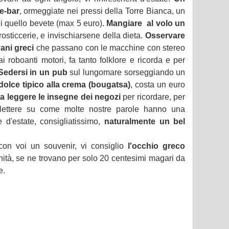
e-bar
, ormeggiate nei pressi della Torre Bianca, un
di quello bevete (max 5 euro).
Mangiare al volo un
rosticcerie, e invischiarsene della dieta.
Osservare
ani greci
che passano con le macchine con stereo
 roboanti motori, fa tanto folklore e ricorda e per
Sedersi in un pub
sul lungomare sorseggiando un
dolce tipico alla crema (bougatsa)
, costa un euro
i a leggere le insegne dei negozi
per ricordare, per
riflettere su come molte nostre parole hanno una
 d'estate, consigliatissimo,
naturalmente un bel
con voi un souvenir, vi consiglio
l'occhio greco
enità, se ne trovano per solo 20 centesimi magari da
e.