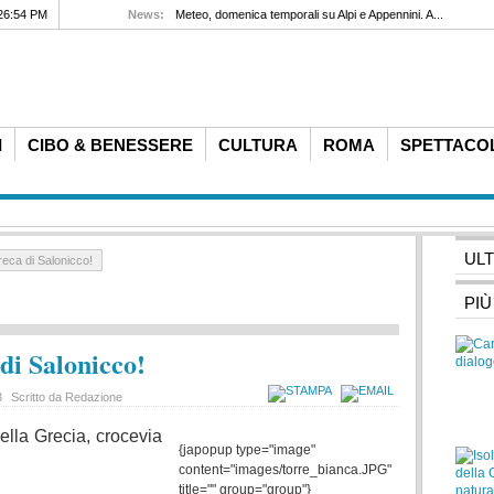
e di San Lorenzo ed eclissi totale di Sole, ...
26:54 PM
News:
Meteo, domenica temporali su Alpi e Appennin
I
CIBO & BENESSERE
CULTURA
ROMA
SPETTACO
UL
reca di Salonicco!
PIÙ
 di Salonicco!
3
Scritto da Redazione
ella Grecia, crocevia
{japopup type="image"
content="images/torre_bianca.JPG"
title="" group="group"}