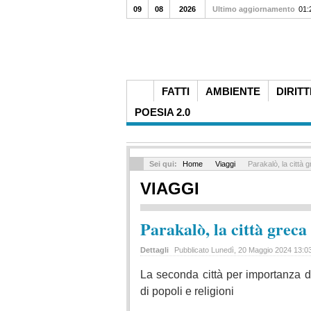
09
08
2026
Ultimo aggiornamento
Nott
01:
FATTI
AMBIENTE
DIRITT
POESIA 2.0
Sei qui:
Home
Viaggi
Parakalò, la città g
VIAGGI
Parakalò, la città greca
Dettagli
Pubblicato Lunedì, 20 Maggio 2024 13:0
La seconda città per importanza d
di popoli e religioni