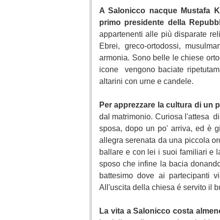
A Salonicco nacque Mustafa Kem
primo presidente della Repubbl
appartenenti alle più disparate re
Ebrei, greco-ortodossi, musulma
armonia. Sono belle le chiese ortodo
icone vengono baciate ripetutamen
altarini con urne e candele.
Per apprezzare la cultura di un p
dal matrimonio. Curiosa l'attesa d
sposa, dopo un po' arriva, ed è g
allegra serenata da una piccola or
ballare e con lei i suoi familiari e
sposo che infine la bacia donando
battesimo dove ai partecipanti 
All'uscita della chiesa é servito il b
La vita a Salonicco costa almen