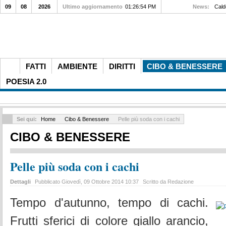
09
08
2026
Ultimo aggiornamento
01:26:54 PM
News:
Caldo
FATTI
AMBIENTE
DIRITTI
CIBO & BENESSERE
POESIA 2.0
Sei qui:
Home
Cibo & Benessere
Pelle più soda con i cachi
CIBO & BENESSERE
Pelle più soda con i cachi
Dettagli
Pubblicato Giovedì, 09 Ottobre 2014 10:37
Scritto da Redazione
Tempo d'autunno, tempo di cachi.
Frutti sferici di colore giallo arancio,