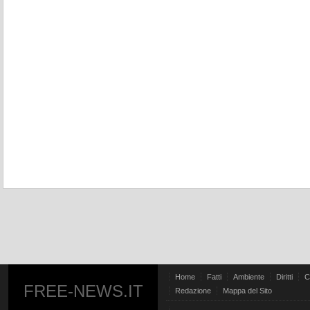
Home
Fatti
Ambiente
Diritti
C
FREE-NEWS.IT
Redazione
Mappa del Sito