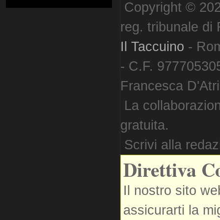
Copyright © 202
reg. tribunale d
Il Taccuino
- Ro
- C.F. 977705305
Francesca D'Atri. 
La collaborazion
gratuita.
Scrivi alla reda
Direttiva C
Il nostro sito we
assicurarti la m