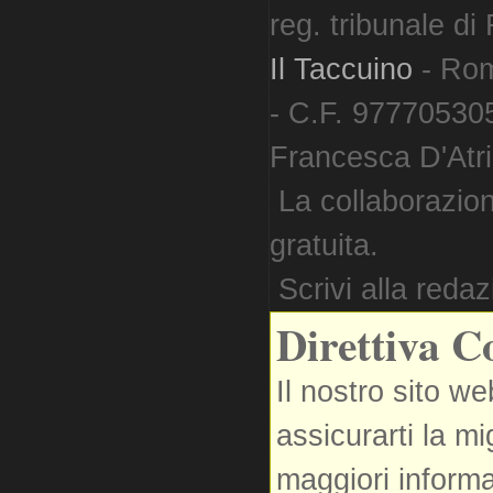
reg. tribunale d
Il Taccuino
- Ro
- C.F. 977705305
Francesca D'Atri. 
La collaborazion
gratuita.
Scrivi alla reda
Direttiva C
Il nostro sito we
assicurarti la m
maggiori informa