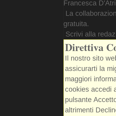
Francesca D'Atri. 
La collaborazion
gratuita.
Scrivi alla reda
Direttiva C
Il nostro sito we
assicurarti la m
maggiori informa
cookies accedi a
pulsante Accetto
altrimenti Decli