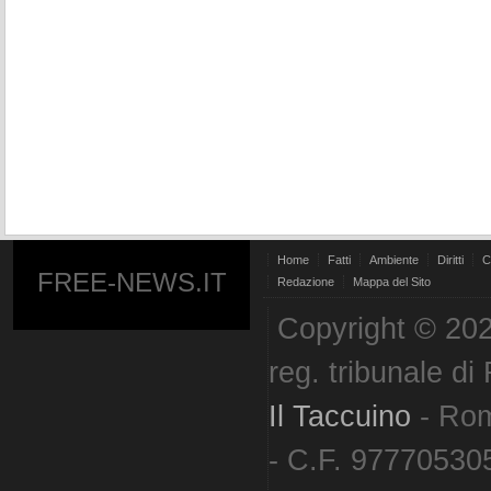
Home
Fatti
Ambiente
Diritti
C
FREE-NEWS.IT
Redazione
Mappa del Sito
Copyright © 202
reg. tribunale d
Il Taccuino
- Ro
- C.F. 977705305