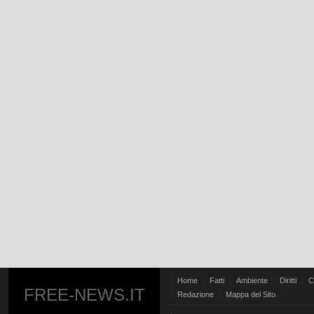
Home
Fatti
Ambiente
Diritti
C
FREE-NEWS.IT
Redazione
Mappa del Sito