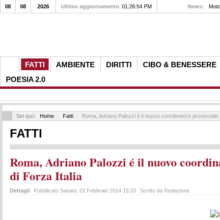
08
08
2026
Ultimo aggiornamento
01:26:54 PM
News:
Moto
FATTI
AMBIENTE
DIRITTI
CIBO & BENESSERE
POESIA 2.0
Sei qui:
Home
Fatti
Roma, Adriano Palozzi é il nuovo coordinatore provinciale d
FATTI
Roma, Adriano Palozzi é il nuovo coordin
di Forza Italia
Dettagli
Pubblicato Sabato, 01 Febbraio 2014 15:20
Scritto da Redazione