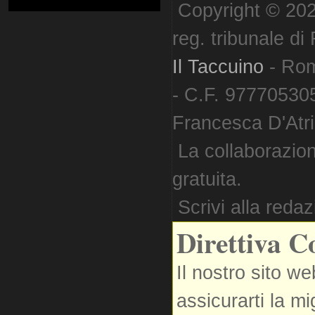
Copyright © 202
reg. tribunale d
Il Taccuino
- Ro
- C.F. 977705305
Francesca D'Atri. 
La collaborazion
gratuita.
Scrivi alla reda
Direttiva C
Il nostro sito we
assicurarti la m