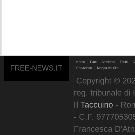
Home
Fatti
Ambiente
Diritti
C
FREE-NEWS.IT
Redazione
Mappa del Sito
Copyright © 202
reg. tribunale d
Il Taccuino
- Ro
- C.F. 977705305
Francesca D'Atri. 