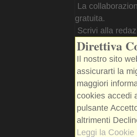
La collaborazion
gratuita.
Scrivi alla reda
Direttiva C
Il nostro sito we
assicurarti la m
maggiori informa
cookies accedi a
pulsante Accetto
altrimenti Decli
Leggi la Cookie 