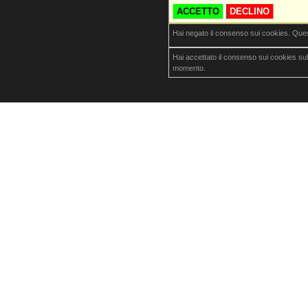
ACCETTO
DECLINO
Hai negato il consenso sui cookies. Que
Hai accettato il consenso sui cookies su
momento.