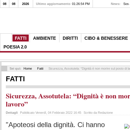
08
08
2026
Ultimo aggiornamento
01:26:54 PM
News:
Sos a
FATTI
AMBIENTE
DIRITTI
CIBO & BENESSERE
POESIA 2.0
Sei qui:
Home
Fatti
Sicurezza, Assotutela: “Dignità è non morire sul posto di l
FATTI
Sicurezza, Assotutela: “Dignità è non mori
lavoro”
Dettagli
Pubblicato Venerdì, 04 Febbraio 2022 16:45
Scritto da Redazione
"Apoteosi della dignità. Ci hanno