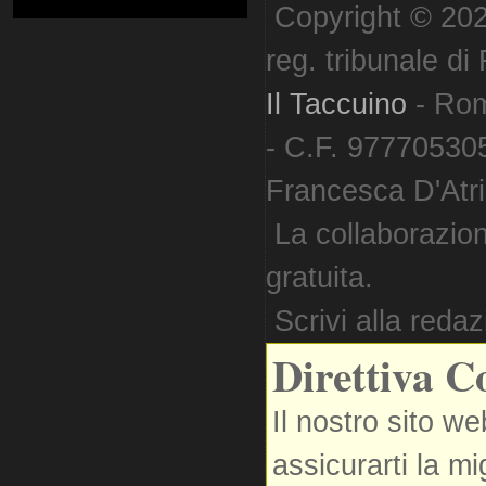
Copyright © 202
reg. tribunale d
Il Taccuino
- Ro
- C.F. 977705305
Francesca D'Atri. 
La collaborazion
gratuita.
Scrivi alla reda
Direttiva C
Il nostro sito we
assicurarti la m