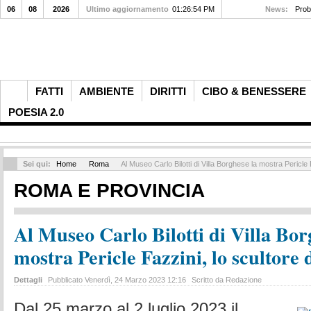
06
08
2026
Ultimo aggiornamento
01:26:54 PM
News:
Prob
FATTI
AMBIENTE
DIRITTI
CIBO & BENESSERE
POESIA 2.0
Sei qui:
Home
Roma
Al Museo Carlo Bilotti di Villa Borghese la mostra Pericle 
ROMA E PROVINCIA
Al Museo Carlo Bilotti di Villa Bor
mostra Pericle Fazzini, lo scultore 
Dettagli
Pubblicato Venerdì, 24 Marzo 2023 12:16
Scritto da Redazione
Dal 25 marzo al 2 luglio 2023 il