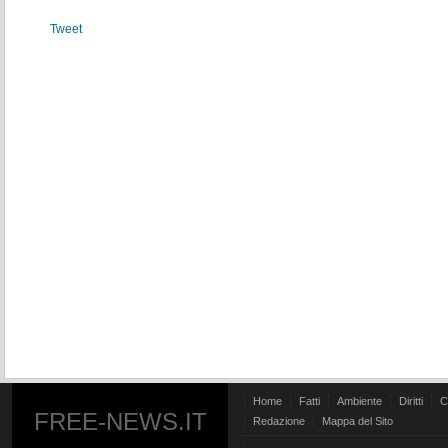
Tweet
Home
Fatti
Ambiente
Diritti
C
FREE-NEWS.IT
Redazione
Mappa del Sito