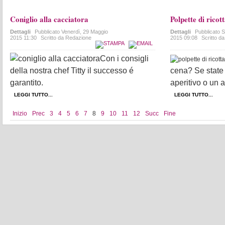
Coniglio alla cacciatora
Polpette di ricot
Dettagli
Pubblicato
Venerdì, 29 Maggio
Dettagli
Pubblicato
S
2015 11:30
Scritto da Redazione
2015 09:08
Scritto d
Con i consigli
della nostra chef Titty il successo é
cena? Se state
garantito.
aperitivo o un a
LEGGI TUTTO...
LEGGI TUTTO...
Inizio
Prec
3
4
5
6
7
8
9
10
11
12
Succ
Fine