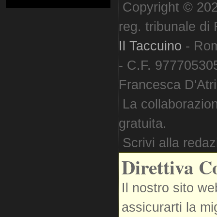
Copyright © 202
reg. tribunale d
Il Taccuino
- Ro
- C.F. 977705305
Francesca D'Atri. 
La collaborazion
gratuita.
Scrivi alla reda
Direttiva C
Il nostro sito we
assicurarti la m