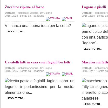
Zucchine ripiene al forno
Lagane e piselli
Dettagli
Pubblicato
Venerdì, 19 Giugno
Dettagli
Pubblicato
V
2015 17:14
Scritto da Redazione
2015 15:18
Scritto d
Vi manca una buona idea per la cena?
primo tipico de
LEGGI TUTTO...
con una particol
"lagane".
LEGGI TUTTO...
Cavatelli fatti in casa con i fagioli borlotti
Maccheroni fatti 
Dettagli
Pubblicato
Venerdì, 12 Giugno
Dettagli
Pubblicato
V
2015 17:25
Scritto da Redazione
2015 14:47
Scritto d
I fagioli sono un
legume importantissimo per la nostra
Titty c'insegne
alimentazione...
il ferretto, piat
calabrese.
LEGGI TUTTO...
LEGGI TUTTO...