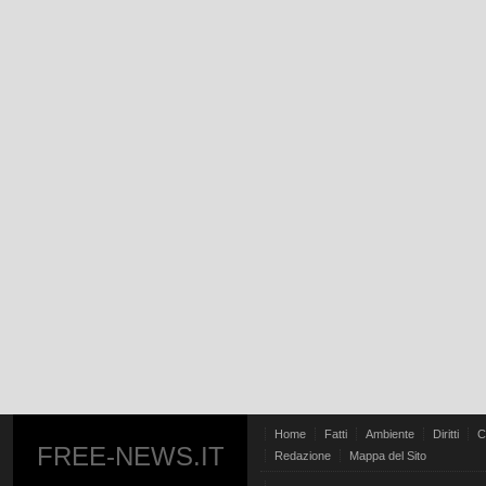
Home
Fatti
Ambiente
Diritti
C
FREE-NEWS.IT
Redazione
Mappa del Sito