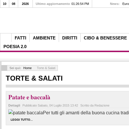
10
08
2026
Ultimo aggiornamento
01:26:54 PM
News:
Euro
FATTI
AMBIENTE
DIRITTI
CIBO & BENESSERE
POESIA 2.0
Sei qui:
Home
Torte & Salati
TORTE & SALATI
Patate e baccalà
Dettagli
Pubblicato
Sabato, 04 Luglio 2015 13:42
Scritto da Redazione
Per tutti gli amanti della buona cucina tradi
LEGGI TUTTO...