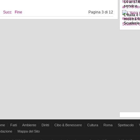
14 al 17/
service
Succ
Fine
Pagina 3 di 12
L'Italia è
mostra fo
Scuderie 
ome
Fatti
Ambiente
Diritti
Cibo & Benessere
Cultura
Roma
Spettacolo
dazione
Mappa del Sito