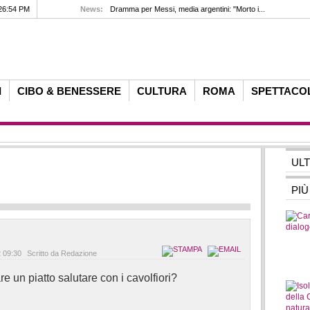
26:54 PM
News:
Dramma per Messi, media argentini: "Morto i...
I
CIBO & BENESSERE
CULTURA
ROMA
SPETTACO
UL
PIÙ
 09:30
Scritto da Redazione
 un piatto salutare con i cavolfiori?