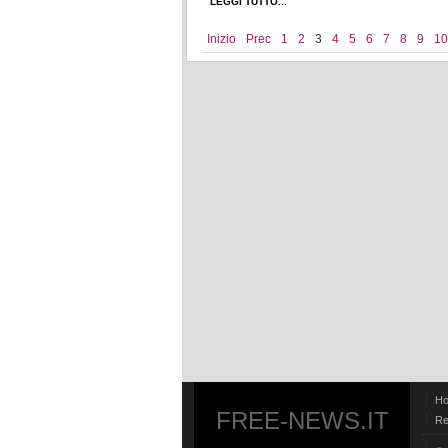
LEGGI TUTTO...
Inizio
Prec
1
2
3
4
5
6
7
8
9
10
H
FREE-NEWS.IT
Re