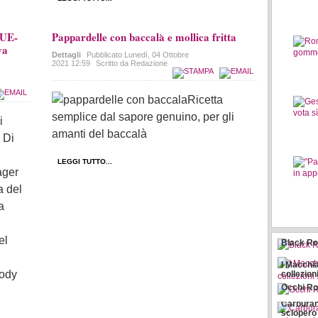
LUE-
Pappardelle con baccalà e mollica fritta
va
Dettagli
Pubblicato
Lunedì, 04 Ottobre
2021 12:59
Scritto da Redazione
Ricetta
semplice dal sapore genuino, per gli
amanti del baccalà
LEGGI TUTTO...
ager
a del
a
el
Black Re
I Macchia
oody
collezion
Occhi Ro
Carburant
sciopero 