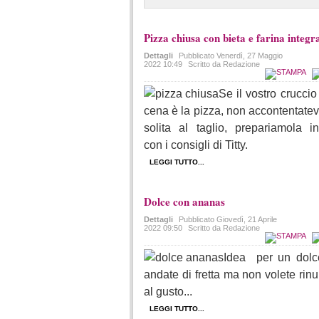
Pizza chiusa con bieta e farina integr
Dettagli
Pubblicato
Venerdì, 27 Maggio
2022 10:49
Scritto da Redazione
Se il vostro cruccio
cena è la pizza, non accontentatev
solita al taglio, prepariamola i
con i consigli di Titty.
LEGGI TUTTO...
Dolce con ananas
Dettagli
Pubblicato
Giovedì, 21 Aprile
2022 09:50
Scritto da Redazione
Idea per un dol
andate di fretta ma non volete rin
al gusto...
LEGGI TUTTO...