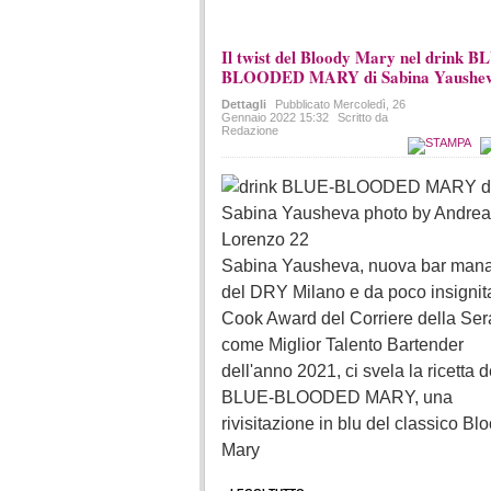
Il twist del Bloody Mary nel drink B
BLOODED MARY di Sabina Yaushe
Dettagli
Pubblicato
Mercoledì, 26
Gennaio 2022 15:32
Scritto da
Redazione
Sabina Yausheva, nuova bar man
del DRY Milano e da poco insignit
Cook Award del Corriere della Ser
come Miglior Talento Bartender
dell'anno 2021, ci svela la ricetta d
BLUE-BLOODED MARY, una
rivisitazione in blu del classico Bl
Mary