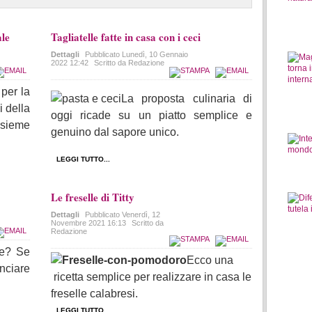
ale
Tagliatelle fatte in casa con i ceci
Dettagli
Pubblicato
Lunedì, 10 Gennaio
2022 12:42
Scritto da Redazione
 per la
La proposta culinaria di
i della
oggi ricade su un piatto semplice e
nsieme
genuino dal sapore unico.
LEGGI TUTTO...
Le freselle di Titty
Dettagli
Pubblicato
Venerdì, 12
Novembre 2021 16:13
Scritto da
Redazione
ce? Se
Ecco una
unciare
ricetta semplice per realizzare in casa le
freselle calabresi.
LEGGI TUTTO...