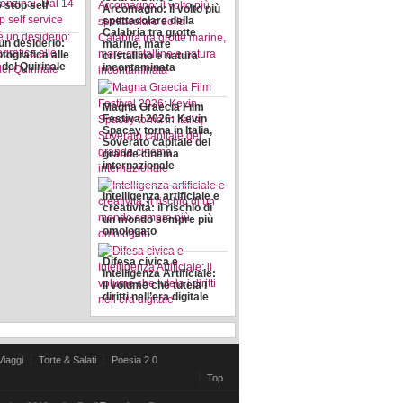
6 stop self
Arcomagno: il volto più
spettacolare della
Calabria tra grotte
 un desiderio:
marine, mare
tografica alle
cristallino e natura
del Quirinale
incontaminata
Magna Graecia Film
Festival 2026: Kevin
Spacey torna in Italia,
Soverato capitale del
grande cinema
internazionale
Intelligenza artificiale e
creatività: il rischio di
un mondo sempre più
omologato
Difesa civica e
Intelligenza Artificiale:
il volume che tutela i
diritti nell’era digitale
Viaggi
Torte & Salati
Poesia 2.0
Top