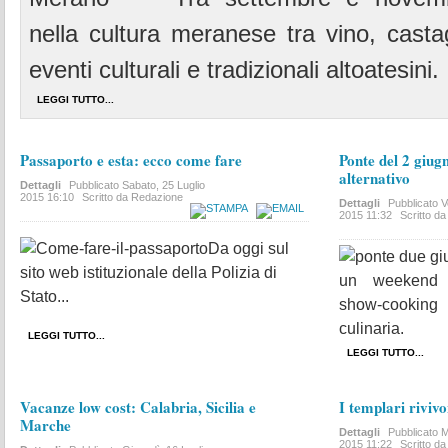
nella cultura meranese tra vino, casta
eventi culturali e tradizionali altoatesini.
LEGGI TUTTO...
Passaporto e esta: ecco come fare
Ponte del 2 giug
alternativo
Dettagli
Pubblicato
Sabato, 25 Luglio
2015 16:10
Scritto da Redazione
Dettagli
Pubblicato
V
2015 11:32
Scritto d
Da oggi sul
sito web istituzionale della Polizia di
un weekend a
Stato...
show-cooking 
culinaria.
LEGGI TUTTO...
LEGGI TUTTO...
Vacanze low cost: Calabria, Sicilia e
I templari riviv
Marche
Dettagli
Pubblicato
M
2015 11:22
Scritto d