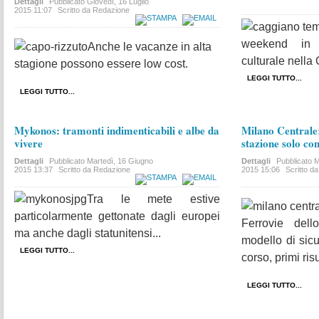
Dettagli
Pubblicato
Giovedì, 16 Luglio
2015 11:07
Scritto da Redazione
weekend in u
Anche le vacanze in alta
culturale nella
stagione possono essere low cost.
LEGGI TUTTO...
LEGGI TUTTO...
Mykonos: tramonti indimenticabili e albe da
Milano Centrale:
vivere
stazione solo con 
Dettagli
Pubblicato
Martedì, 16 Giugno
Dettagli
Pubblicato
M
2015 13:37
Scritto da Redazione
2015 15:06
Scritto d
Tra le mete estive
particolarmente gettonate dagli europei
Ferrovie dell
ma anche dagli statunitensi...
modello di sicu
LEGGI TUTTO...
corso, primi risul
LEGGI TUTTO...