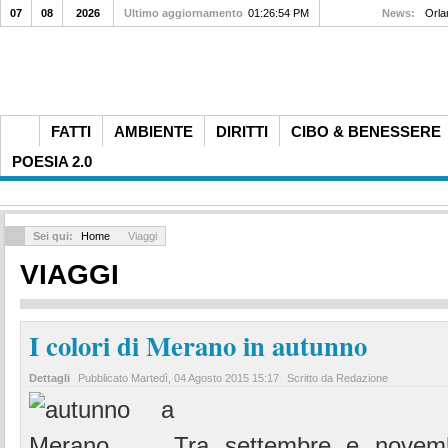
07
08
2026
Ultimo aggiornamento
01:26:54 PM
News:
Orla
FATTI
AMBIENTE
DIRITTI
CIBO & BENESSERE
POESIA 2.0
Sei qui:
Home
Viaggi
VIAGGI
I colori di Merano in autunno
Dettagli
Pubblicato
Martedì, 04 Agosto 2015 15:17
Scritto da Redazione
Tra settembre e novemb