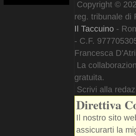
Copyright © 202
reg. tribunale d
Il Taccuino
- Ro
- C.F. 977705305
Francesca D'Atri. 
La collaborazion
gratuita.
Scrivi alla reda
Direttiva C
Il nostro sito we
assicurarti la m