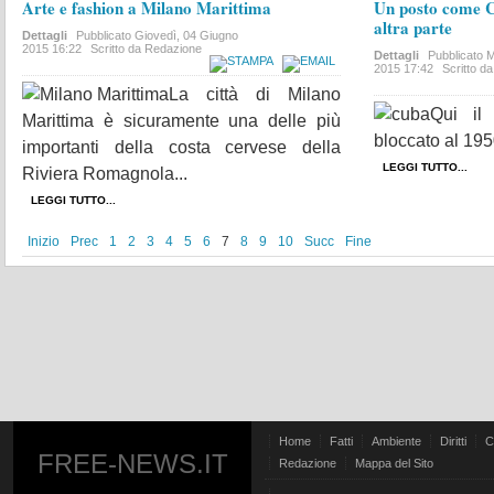
Arte e fashion a Milano Marittima
Un posto come C
altra parte
Dettagli
Pubblicato
Giovedì, 04 Giugno
2015 16:22
Scritto da Redazione
Dettagli
Pubblicato
M
2015 17:42
Scritto d
La città di Milano
Qui il
Marittima è sicuramente una delle più
bloccato al 195
importanti della costa cervese della
LEGGI TUTTO...
Riviera Romagnola...
LEGGI TUTTO...
Inizio
Prec
1
2
3
4
5
6
7
8
9
10
Succ
Fine
Home
Fatti
Ambiente
Diritti
C
FREE-NEWS.IT
Redazione
Mappa del Sito