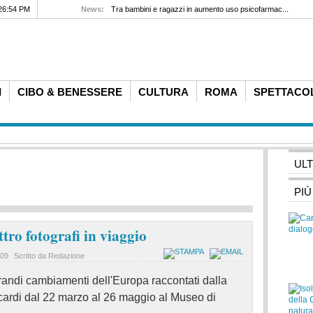
26:54 PM
News:
Tra bambini e ragazzi in aumento uso psicofarmac...
I
CIBO & BENESSERE
CULTURA
ROMA
SPETTACO
UL
PIÙ
tro fotografi in viaggio
:09
Scritto da Redazione
grandi cambiamenti dell'Europa raccontati dalla
Scardi dal 22 marzo al 26 maggio al Museo di