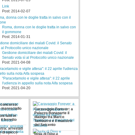
Post: 2015-07-23
Link
Post: 2014-02-07
Roma, donna con le doglie tratta in salvo con
il gommone
Post: 2014-01-31
Gestione domiciliare dei malati Covid: il
Senato vota sì al Protocollo unico nazionale
Post: 2021-04-08
"Paracetamolo e vigile attesa": il 22 aprile
l'udienza in appello sulla nota Aifa sospesa
Post: 2021-04-20
r concorso:
o maresciallo
Caravaggio Forever: a
Palazzo Bonaparte il
i fatti in
dialogo tra Marco
il ferretto
Tamburro e il maestro
del Seicento
tra: arrestati
i di spicco
Isola di Dino e