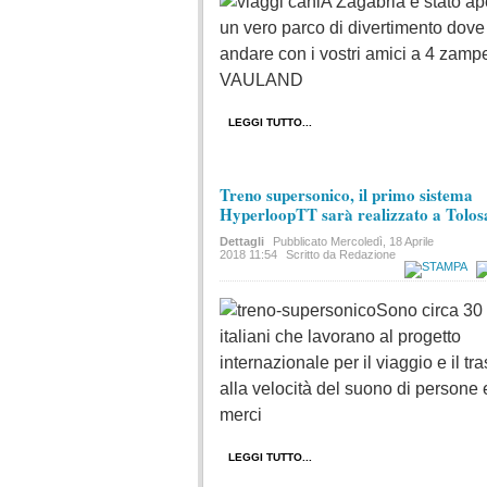
A Zagabria è stato ap
un vero parco di divertimento dove
andare con i vostri amici a 4 zamp
VAULAND
LEGGI TUTTO...
Treno supersonico, il primo sistema
HyperloopTT sarà realizzato a Tolos
Dettagli
Pubblicato
Mercoledì, 18 Aprile
2018 11:54
Scritto da Redazione
Sono circa 30 
italiani che lavorano al progetto
internazionale per il viaggio e il tr
alla velocità del suono di persone 
merci
LEGGI TUTTO...