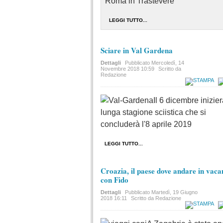
Roma in Trastevere
LEGGI TUTTO...
Sciare in Val Gardena
Dettagli
Pubblicato
Mercoledì, 14
Novembre 2018 10:59
Scritto da
Redazione
Il 6 dicembre inizier
lunga stagione sciistica che si
concluderà l'8 aprile 2019
LEGGI TUTTO...
Croazia, il paese dove andare in vac
con Fido
Dettagli
Pubblicato
Martedì, 19 Giugno
2018 16:11
Scritto da Redazione