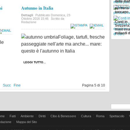
della ma
Mobilità: 
si
Autunno in Italia
periferia
toccano
Dettagli
Pubblicato
Domenica, 23
Ottobre 2016 15:46
Scritto da
Conti in
Redazione
Svizzera
maxi eva
miliardi 
Foliage, tartufi, fresche
le
passeggiate nell'arte ma anche... mare:
ù
questo è l'autunno in Italia
LEGGI TUTTO...
Succ
Fine
Pagina 5 di 10
ome
Fatti
Ambiente
Diritti
Cibo & Benessere
Cultura
Roma
Spettacolo
dazione
Mappa del Sito