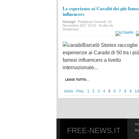
Le esperienze ai Caraibi dei più famo
influencers
Dettagli
Pubblicato
Giovedì, 02
Novembre 2017 18:10
Scritto da
Redazione
Barcelò Stories raccoglie 
esperienze ai Caraibi di 50 tra i pi
famosi influencers a livello
internazionale...
LEGGI TUTTO...
Inizio
Prec
1
2
3
4
5
6
7
8
9
10
H
FREE-NEWS.IT
Re