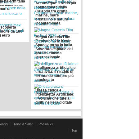
fia palermitana
Arcomagno: il volto più
Le linee della
spettacolare della
 non si
Calabria tra grotte
marine, mare
cristallino e natura
incontaminata
:scoperta
sione da 180
di euro
Magna Graecia Film
Festival 2026: Kevin
Spacey torna in Italia,
Soverato capitale del
grande cinema
internazionale
Intelligenza artificiale e
creatività: il rischio di
un mondo sempre più
omologato
Difesa civica e
Intelligenza Artificiale:
il volume che tutela i
diritti nell’era digitale
Viaggi
Torte & Salati
Poesia 2.0
Top