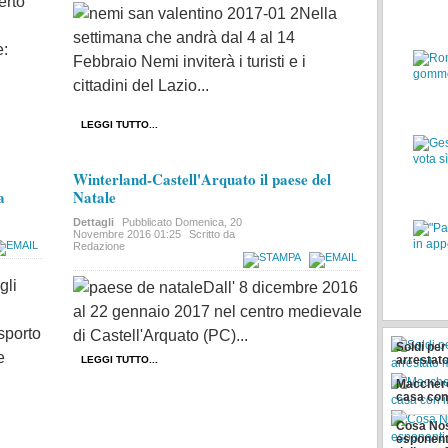
erto
Nella
settimana che andrà dal 4 al 14
e:
Febbraio Nemi inviterà i turisti e i
cittadini del Lazio...
LEGGI TUTTO...
Winterland-Castell'Arquato il paese del
a
Natale
Dettagli
Pubblicato
Domenica, 20
Novembre 2016 01:25
Scritto da
Redazione
gli
Dall' 8 dicembre 2016
al 22 gennaio 2017 nel centro medievale
asporto
di Castell'Arquato (PC)...
Soldi pe
e
arrestat
LEGGI TUTTO...
Maccheron
casa con 
Cosa Nos
esponent