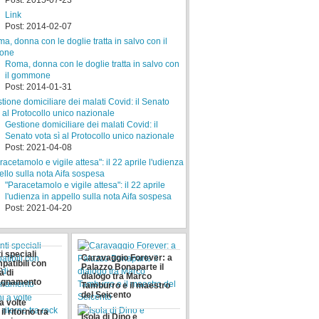
Post: 2015-07-23
Link
Post: 2014-02-07
Roma, donna con le doglie tratta in salvo con
il gommone
Post: 2014-01-31
Gestione domiciliare dei malati Covid: il
Senato vota sì al Protocollo unico nazionale
Post: 2021-04-08
"Paracetamolo e vigile attesa": il 22 aprile
l'udienza in appello sulla nota Aifa sospesa
Post: 2021-04-20
i speciali
Caravaggio Forever: a
patibili con
Palazzo Bonaparte il
à di
dialogo tra Marco
gnamento
Tamburro e il maestro
del Seicento
a volte
il ritorno tra
Isola di Dino e