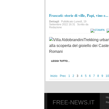
Frascati: storie di ville, Papi, vino e...
Dettagli
Pubblicato
Lunedì, 19
Settembre 2022 16:31
Scritto da
Redazione
Trekking urba
alla scoperta del gioiello dei
Castel
Romani
LEGGI TUTTO...
Inizio
Prec
1
2
3
4
5
6
7
8
9
10
H
FREE-NEWS.IT
Re