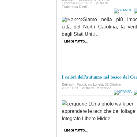
Febbraio 2023 11:52
Scritto da
Francesca D'Atri
Siamo nella più impo
città del North Carolina, la ven
degli Stati Uniti ...
LEGGI TUTTO...
I colori dell'autunno nel bosco del C
Dettagli
Pubblicato
Lunedì, 31 Ottobre
2022 11:33
Scritto da Redazione
Una photo walk per
apprendere le tecniche del foliage 
fotografo Libero Middei
LEGGI TUTTO...