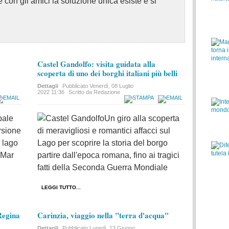
e con gli amici la soluzione unica esiste e si
Castel Gandolfo: visita guidata alla
scoperta di uno dei borghi italiani più belli
Dettagli
Pubblicato
Venerdì, 08 Luglio
2022 11:36
Scritto da Redazione
bale
Un giro alla scoperta
rsione
di meravigliosi e romantici affacci sul
l lago
Lago per scoprire la storia del borgo
 Mar
partire dall'epoca romana, fino ai tragici
fatti della Seconda Guerra Mondiale
LEGGI TUTTO...
 Regina
Carinzia, viaggio nella "terra d'acqua"
Dettagli
Pubblicato
Lunedì, 13 Giugno