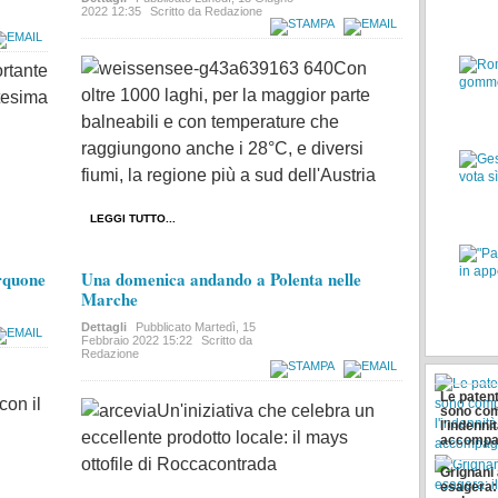
2022 12:35
Scritto da Redazione
Con
rtante
oltre 1000 laghi, per la maggior parte
tesima
balneabili e con temperature che
raggiungono anche i 28°C, e diversi
fiumi, la regione più a sud dell'Austria
LEGGI TUTTO...
erquone
Una domenica andando a Polenta nelle
Marche
Dettagli
Pubblicato
Martedì, 15
Febbraio 2022 15:22
Scritto da
Redazione
Le patent
con il
Un'iniziativa che celebra un
sono com
l'indennit
eccellente prodotto locale: il mays
accompa
ottofile di Roccacontrada
Grignani 
esagera: 