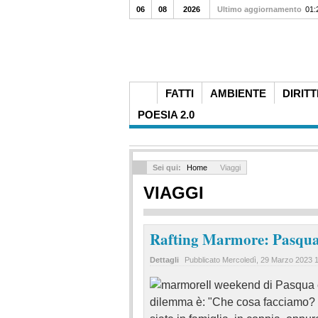
06
08
2026
Ultimo aggiornamento
01:
FATTI
AMBIENTE
DIRITT
POESIA 2.0
Sei qui:
Home
Viaggi
VIAGGI
Rafting Marmore: Pasqua e
Dettagli
Pubblicato
Mercoledì, 29 Marzo 2023 
Il weekend di Pasqua e
dilemma è: "Che cosa facciamo? .