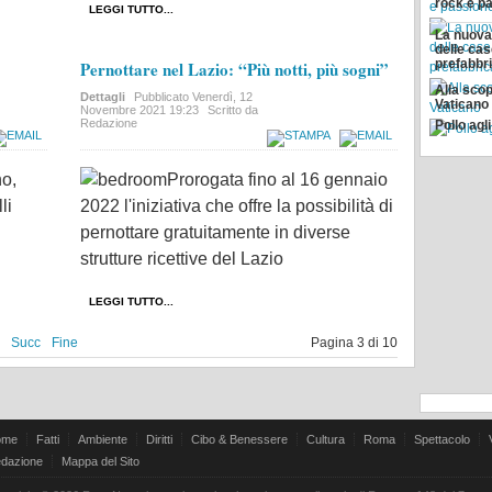
rock e p
LEGGI TUTTO...
La nuova
delle ca
prefabbr
Pernottare nel Lazio: “Più notti, più sogni”
Alla scop
Dettagli
Pubblicato
Venerdì, 12
Vaticano
Novembre 2021 19:23
Scritto da
Redazione
Pollo agl
no,
Prorogata fino al 16 gennaio
li
2022 l'iniziativa che offre la possibilità di
pernottare gratuitamente in diverse
strutture ricettive del Lazio
LEGGI TUTTO...
Succ
Fine
Pagina 3 di 10
ome
Fatti
Ambiente
Diritti
Cibo & Benessere
Cultura
Roma
Spettacolo
dazione
Mappa del Sito