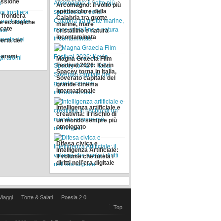
assione
Arcomagno: il volto più
spettacolare della
 frontiera
Calabria tra grotte
se ecologiche
marine, mare
icate
cristallino e natura
incontaminata
erta del
i aromi
Magna Graecia Film
Festival 2026: Kevin
Spacey torna in Italia,
Soverato capitale del
grande cinema
internazionale
Intelligenza artificiale e
creatività: il rischio di
un mondo sempre più
omologato
Difesa civica e
Intelligenza Artificiale:
il volume che tutela i
diritti nell’era digitale
Viaggi
Torte & Salati
Poesia 2.0
Top