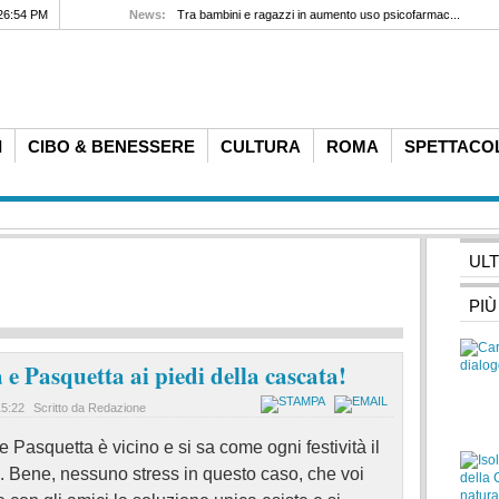
26:54 PM
News:
Tra bambini e ragazzi in aumento uso psicofarmac...
I
CIBO & BENESSERE
CULTURA
ROMA
SPETTACO
UL
PIÙ
 Pasquetta ai piedi della cascata!
15:22
Scritto da Redazione
 Pasquetta è vicino e si sa come ogni festività il
 Bene, nessuno stress in questo caso, che voi