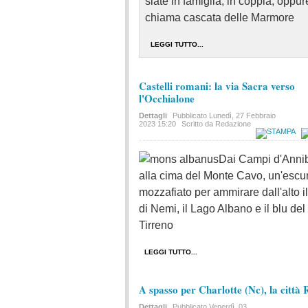
siate in famiglia, in coppia, oppur
chiama cascata delle Marmore
LEGGI TUTTO...
Castelli romani: la via Sacra verso
l'Occhialone
Dettagli
Pubblicato
Lunedì, 27 Febbraio
2023 15:20
Scritto da Redazione
Dai Campi d'Anni
alla cima del Monte Cavo, un'escu
mozzafiato per ammirare dall'alto i
di Nemi, il Lago Albano e il blu del
Tirreno
LEGGI TUTTO...
A spasso per Charlotte (Nc), la città
Dettagli
Pubblicato
Venerdì, 03