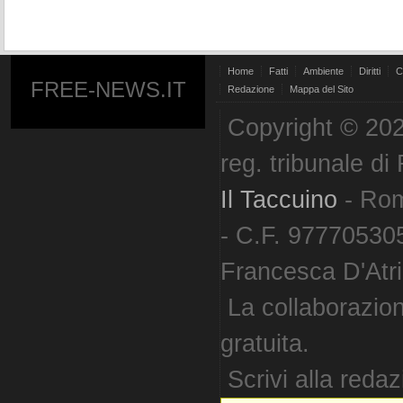
Home
Fatti
Ambiente
Diritti
C
FREE-NEWS.IT
Redazione
Mappa del Sito
Copyright © 202
reg. tribunale d
Il Taccuino
- Ro
- C.F. 977705305
Francesca D'Atri. 
La collaborazion
gratuita.
Scrivi alla reda