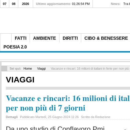
07
08
2026
Ultimo aggiornamento
01:26:54 PM
News:
Tra 
FATTI
AMBIENTE
DIRITTI
CIBO & BENESSERE
POESIA 2.0
Sei qui:
Home
Viaggi
Vacanze e rincari: 16 milioni di italiani in ferie per non più 
VIAGGI
Vacanze e rincari: 16 milioni di ital
per non più di 7 giorni
Dettagli
Pubblicato Martedì, 25 Giugno 2024 11:26
Scritto da Redazione
Da uno studio di Conflavoro Pmi