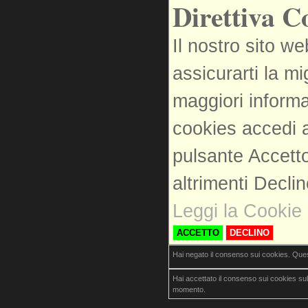
Direttiva C
Il nostro sito we
assicurarti la m
maggiori informa
cookies accedi a
pulsante Accetto
altrimenti Decli
Leggi la Cookie 
ACCETTO
DECLINO
Hai negato il consenso sui cookies. Que
Hai accettato il consenso sui cookies su
momento.