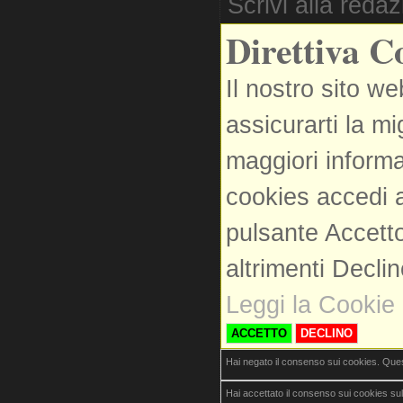
Scrivi alla reda
Direttiva C
Il nostro sito we
assicurarti la m
maggiori informa
cookies accedi a
pulsante Accetto
altrimenti Decli
Leggi la Cookie 
ACCETTO
DECLINO
Hai negato il consenso sui cookies. Que
Hai accettato il consenso sui cookies su