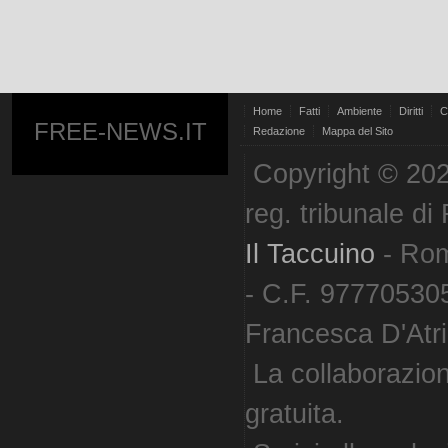
Home
Fatti
Ambiente
Diritti
C
FREE-NEWS.IT
Redazione
Mappa del Sito
Copyright © 202
reg. tribunale d
Il Taccuino
- Ro
- C.F. 977705305
Francesca D'Atri. 
La collaborazion
gratuita.