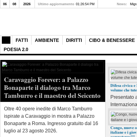
06
08
2026
Ultimo aggiornamento
01:26:54 PM
News:
Migra
FATTI
AMBIENTE
DIRITTI
CIBO & BENESSERE
POESIA 2.0
Caravaggio Forever: a Palazzo
Isola di D
Difesa civica e 
Bonaparte il dialogo tra Marco
volume che tutel
più spetta
Tamburro e il maestro del Seicento
Presentato 
grotte mar
Internazional
natura in
Oltre 40 opere inedite di Marco Tamburro
ispirate a Caravaggio in mostra a Palazzo
Scopri l'Isol
Bonaparte a Roma. Ingresso gratuito dal 16
Congo, nuove o
meraviglie na
luglio al 23 agosto 2026.
italiane e i gi
competenze""
marine, mare 