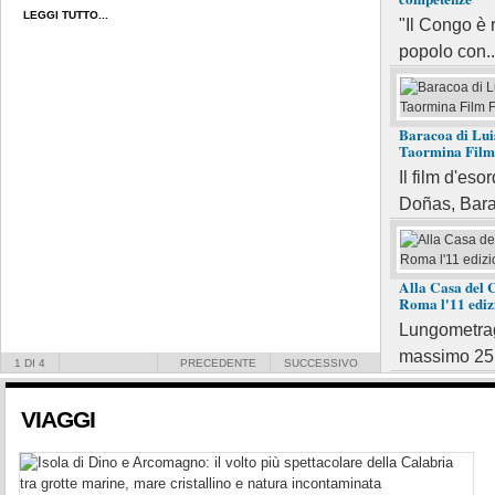
LEGGI TUTTO...
"Il Congo è r
panorami spet
popolo con..
dei Cedri.
LEGGI TUTTO...
Baracoa di Lui
Taormina Film 
Il film d'eso
Doñas, Barac
Alla Casa del 
Roma l'11 ediz
Lungometragg
massimo 25 
1
DI 4
PRECEDENTE
SUCCESSIVO
VIAGGI